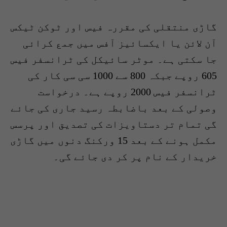
گاڑی منتقلی کی مقررہ فیس اور ٹوکن ٹیکس
آن لائن یا ایکسائیز آفس میں جمع کرائی
جا سکتی ہے۔ موٹر سائیکل کی ٹرانسفر فیس
605 روپے جبکہ 800 سے 1000 سی سی کار کی
ٹرانسفر فیس 2000 روپے ہے۔ درخواست
وصولی کے بعد باضابطہ رسید جاری کی جائے
گی تمام تر دستاویزات کی تصدیق اور پرسس
مکمل ہونے کے بعد 15 ورکنگ دنوں میں گاڑی
خریدار کے نام پر کر دی جائے گی۔