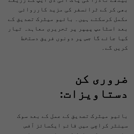
بھی کر کے ٹرانسفر کی مزید کارروائی
مکمل کرسکتے ہیں۔ بائیو میٹرک تصدیق کے
بعد اسٹامپ پیپر پر تحریری معاہدہ تیار
کیا جائے گا جس پر دونوں فریق دستخط
کریں گے۔
ضروری کن
دستاویزات:
بائیو میٹرک تصدیق کے عمل کے بعد سوک
سینٹر کراچی میں قائم ایکسائز آفس