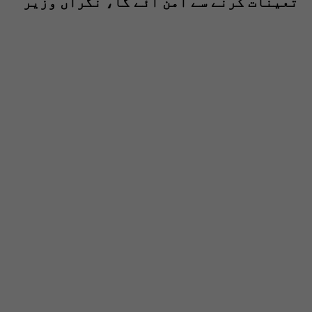
تعینات کرنے سے امن آئے گا، نگراں وزیر
داخلہ سندھ