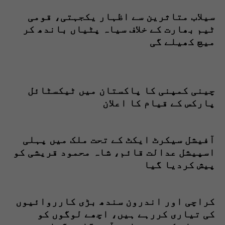
سیلاب متاثرین سے اظہار یکجہتی، قومی
ٹیم بھارت کے خلاف سیاہ پٹیاں باندھ کر
میچ کھیلے گی
چینی کمپنی کا پاکستان میں ٹیکسٹائل
پارکس کے قیام کا اعلان
آفیشل سیکرٹ ایکٹ کے تحت ملک میں پہلی
اسپیشل عدالت قائم، شاہ محمود قریشی کو
پیش کردیا گیا
کراچی اور اندرون سندھ بڑی کارروائیوں
کی تیاری کررہے ہیں، اچھے لوگوں کو