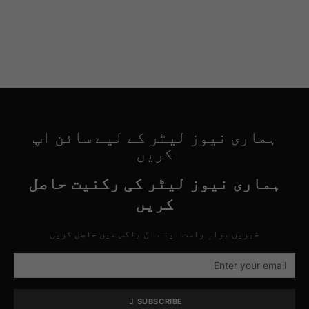
ہماری نیوز لیٹر کے لیے سائن اپ
کریں
ہماری نیوز لیٹر کی رکنیت حاصل
کریں
خبریں براہِ راست اپنے ان باکس میں حاصل کریں
SUBSCRIBE