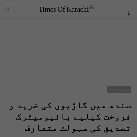
پاکستان
سندھ میں گاڑیوں کی خرید و
فروخت کیلیے بائیومیٹرک
تصدیق کی سہولت متعارف