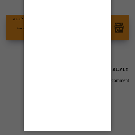
گوگل نیوز پر ٹائمز آف کراچی کو فالو کریں
اور اپنی پسندیدہ مواد کو زیادہ تیزی سے
دیکھیں۔
LEAVE A REPLY
You must be
logged in
to post a comment.