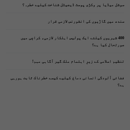
سوشل میڈیا پر وکڑی پوسٹ ڈیجیٹل شناخت کیلیے خطرہ؟
سندھ میں گاڑیوں کی انشورنس لازمی قرار
400 شہریوں کیلئے ایک پولیس اہلکار لازمی، کراچی میں
صورتحال کیا ہے؟
تنظیم اسلامی کے زیرِ اہتمام ملک گیر آگاہی مہم!
فضائی آلودگی انسانی دماغ کیلیے کیسے خطرناک ثابت ہورہی
ہے؟