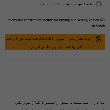
February 3, 2026
Syed Tarique Aziz
by
اپ ڈیٹ رہیں – فوری اطلاعات کے لیے ٹی او کے
کو واٹس ایپ پر فالو کریں۔
نادرا نے سندھ میں رجسٹرڈ گاڑیوں کی
خرید و فروخت کے لئے بائیومیٹرک تصدیق