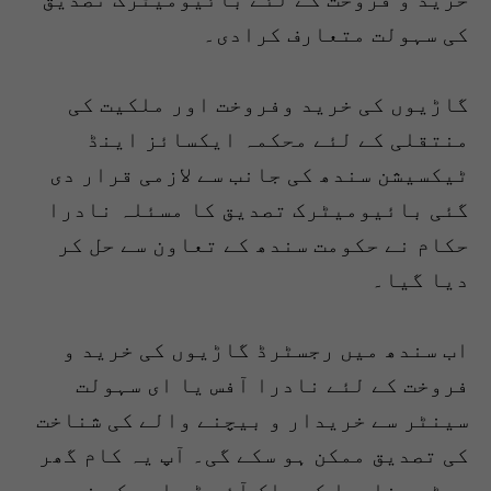
کی سہولت متعارف کرادی۔
گاڑیوں کی خرید وفروخت اور ملکیت کی
منتقلی کے لئے محکمہ ایکسائز اینڈ
ٹیکسیشن سندھ کی جانب سے لازمی قرار دی
گئی بائیومیٹرک تصدیق کا مسئلہ نادرا
حکام نے حکومت سندھ کے تعاون سے حل کر
دیا گیا۔
اب سندھ میں رجسٹرڈ گاڑیوں کی خرید و
فروخت کے لئے نادرا آفس یا ای سہولت
سینٹر سے خریدار و بیچنے والے کی شناخت
کی تصدیق ممکن ہو سکے گی۔ آپ یہ کام گھر
بیٹھے نادرا کی پاک آئی ڈی ایپ کے زریعے