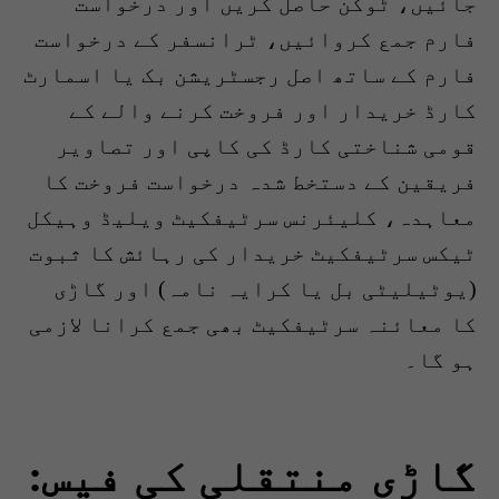
جائیں، ٹوکن حاصل کریں اور درخواست
فارم جمع کروائیں، ٹرانسفر کے درخواست
فارم کے ساتھ اصل رجسٹریشن بک یا اسمارٹ
کارڈ خریدار اور فروخت کرنے والے کے
قومی شناختی کارڈ کی کاپی اور تصاویر
فریقین کے دستخط شدہ درخواست فروخت کا
معاہدہ، کلیئرنس سرٹیفکیٹ ویلیڈ وہیکل
ٹیکس سرٹیفکیٹ خریدار کی رہائش کا ثبوت
(یوٹیلیٹی بل یا کرایہ نامہ) اور گاڑی
کا معائنہ سرٹیفکیٹ بھی جمع کرانا لازمی
ہو گا۔
گاڑی منتقلی کی فیس: