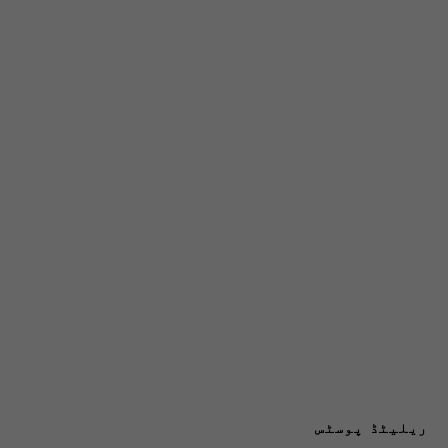
ریلیٹڈ پوسٹس