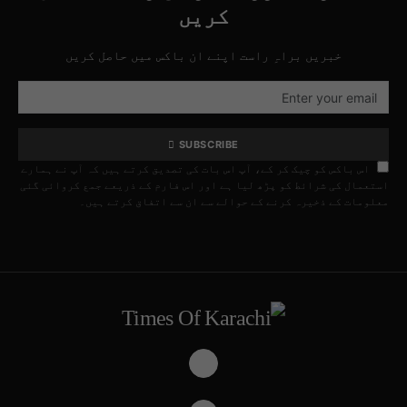
کریں
خبریں براہِ راست اپنے ان باکس میں حاصل کریں
SUBSCRIBE
اس باکس کو چیک کر کے، آپ اس بات کی تصدیق کرتے ہیں کہ آپ نے ہمارے
استعمال کی شرائط کو پڑھ لیا ہے اور اس فارم کے ذریعے جمع کروائی گئی
معلومات کے ذخیرہ کرنے کے حوالے سے ان سے اتفاق کرتے ہیں۔