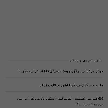
تازہ ترین پوسٹس
سوشل میڈیا پر وکڑی پوسٹ ڈیجیٹل شناخت کیلیے خطرہ؟
سندھ میں گاڑیوں کی انشورنس لازمی قرار
400 شہریوں کیلئے ایک پولیس اہلکار لازمی، کراچی میں
صورتحال کیا ہے؟