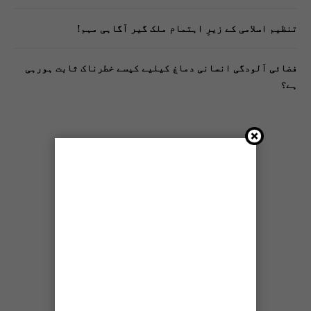
تنظیم اسلامی کے زیرِ اہتمام ملک گیر آگاہی مہم!
فضائی آلودگی انسانی دماغ کیلیے کیسے خطرناک ثابت ہورہی
ہے؟