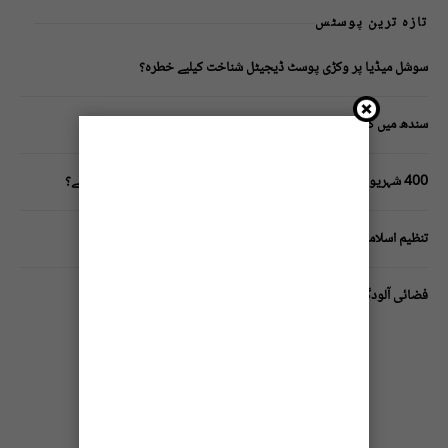
تازہ ترین پوسٹس
سوشل میڈیا پر وکڑی پوسٹ ڈیجیٹل شناخت کیلیے خطرہ؟
سندھ میں گاڑیوں کی انشورنس لازمی قرار
400 شہریوں کیلئے ایک پولیس اہلکار لازمی، کراچی میں صورتحال کیا ہے؟
تنظیم اسلامی کے زیرِ اہتمام ملک گیر آگاہی مہم!
فضائی آلودگی انسانی دماغ کیلیے کیسے خطرناک ثابت ہورہی ہے؟