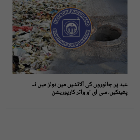
عید پر جانوروں کی آلائشیں مین ہولز میں نہ
پھینکیں، سی ای او واٹر کارپوریشن