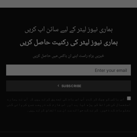
ہماری نیوز لیٹر کے لیے سائن اپ کریں
ہماری نیوز لیٹر کی رکنیت حاصل کریں
خبریں براہِ راست اپنے ان باکس میں حاصل کریں
SUBSCRIBE
اس باکس کو چیک کر کے، آپ اس بات کی تصدیق کرتے ہیں کہ آپ نے ہمارے
استعمال کی شرائط کو پڑھ لیا ہے اور اس فارم کے ذریعے جمع کروائی گئی
معلومات کے ذخیرہ کرنے کے حوالے سے ان سے اتفاق کرتے ہیں۔