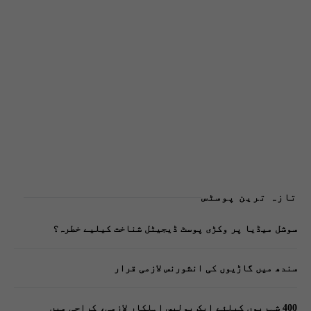
تازہ ترین پوسٹس
سوشل میڈیا پر وکڑی پوسٹ ڈیجیٹل شناخت کیلیے خطرہ؟
سندھ میں گاڑیوں کی انشورنس لازمی قرار
400 شہریوں کیلئے ایک پولیس اہلکار لازمی، کراچی میں