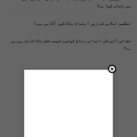
صورتحال کیا ہے؟
تنظیم اسلامی کے زیرِ اہتمام ملک گیر آگاہی مہم!
فضائی آلودگی انسانی دماغ کیلیے کیسے خطرناک ثابت ہورہی
ہے؟