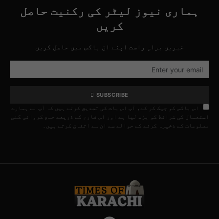
ہماری نیوز لیٹر کی رکنیت حاصل
کریں
خبریں براہِ راست اپنے ان باکس میں حاصل کریں
SUBSCRIBE
اس باکس کو چیک کر کے، آپ اس بات کی تصدیق کرتے ہیں کہ آپ نے ہمارے
استعمال کی شرائط کو پڑھ لیا ہے اور اس فارم کے ذریعے جمع کروائی گئی
معلومات کے ذخیرہ کرنے کے حوالے سے ان سے اتفاق کرتے ہیں۔