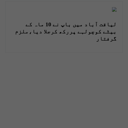
لیاقت آباد میں باپ نے 10 ماہ کے
بیٹے کوچولہے پررکھ کرجلا دیا،ملزم
گرفتار