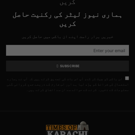
کریں
ہماری نیوز لیٹر کی رکنیت حاصل
کریں
خبریں براہِ راست اپنے ان باکس میں حاصل کریں
SUBSCRIBE
اس باکس کو چیک کر کے، آپ اس بات کی تصدیق کرتے ہیں کہ آپ نے ہمارے
استعمال کی شرائط کو پڑھ لیا ہے اور اس فارم کے ذریعے جمع کروائی گئی
معلومات کے ذخیرہ کرنے کے حوالے سے ان سے اتفاق کرتے ہیں۔