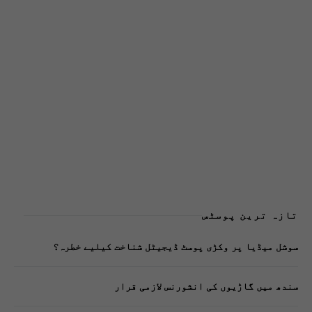
تازہ ترین پوسٹس
سوشل میڈیا پر وکڑی پوسٹ ڈیجیٹل شناخت کیلیے خطرہ؟
سندھ میں گاڑیوں کی انشورنس لازمی قرار