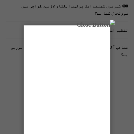
400 شہریوں کیلئے ایک پولیس اہلکار لازمی، کراچی میں
صورتحال کیا ہے؟
تنظیم اسلامی کے زیرِ اہتمام ملک گیر آگاہی مہم!
فضائی آلودگی انسانی دماغ کیلیے کیسے خطرناک ثابت ہورہی
ہے؟