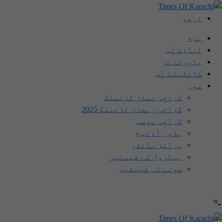
اردو
ہوم
اباؤٹ اَس
یڈورٹائز
کانٹیکٹ اَس
مور
کراچی نماز ٹائمنگ
کراچی رمضان ٹائمنگ 2025
کراچی موسم
پاور آؤٹیج
پرائز بانڈز
پیٹرول کی قیمتیں
سونے کی قیمتیں
-º