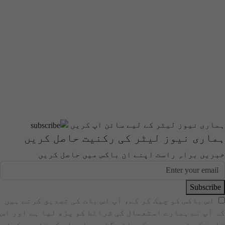
ہماری نیوز لیٹر کے لیے سائن اپ کریں
ہماری نیوز لیٹر کی رکنیت حاصل کریں
خبریں براہِ راست اپنے ان باکس میں حاصل کریں
Subscribe
اس باکس کو چیک کر کے، آپ اس بات کی تصدیق کرتے ہیں
کہ آپ نے ہمارے استعمال کی شرائط کو پڑھ لیا ہے اور اس
فارم کے ذریعے جمع کروائی گئی معلومات کے ذخیرہ کرنے