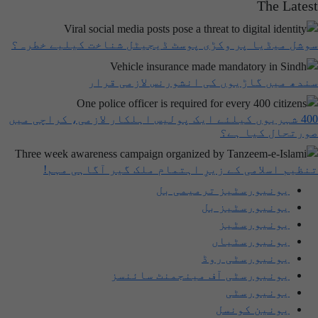
The Latest
سوشل میڈیا پر وکڑی پوسٹ ڈیجیٹل شناخت کیلیے خطرہ؟
سندھ میں گاڑیوں کی انشورنس لازمی قرار
400 شہریوں کیلئے ایک پولیس اہلکار لازمی، کراچی میں
صورتحال کیا ہے؟
تنظیم اسلامی کے زیرِ اہتمام ملک گیر آگاہی مہم!
یونیورسٹیز ترمیمی بل
یونیورسٹیز بل
یونیورسٹیز
یونیورسٹیاں
یونیورسٹی روڈ
یونیورسٹی آف مینجمنٹ سائنسز
یونیورسٹی
یونین کونسل