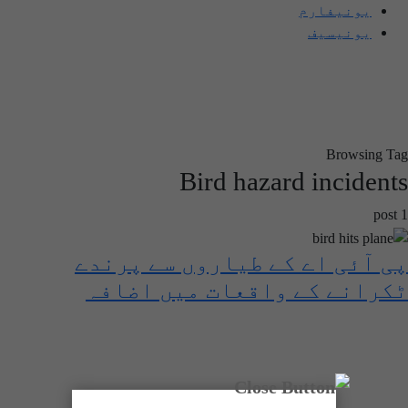
یونیفارم
یونیسیف
Browsing Tag
Bird hazard incidents
1 post
پی آئی اے کے طیاروں سے پرندے
ٹکرانے کے واقعات میں اضافہ