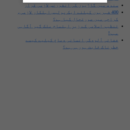
سندھ میں گاڑیوں کی انشورنس لازمی قرار
400 شہریوں کیلئے ایک پولیس اہلکار لازمی،
کراچی میں صورتحال کیا ہے؟
تنظیم اسلامی کے زیرِ اہتمام ملک گیر آگاہی
مہم!
فضائی آلودگی انسانی دماغ کیلیے کیسے
خطرناک ثابت ہورہی ہے؟