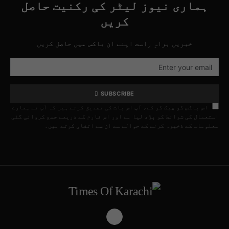
ہماری نیوز لیٹر کی رکنیت حاصل
کریں
خبریں براہِ راست اپنے ان باکس میں حاصل کریں
SUBSCRIBE
اس باکس کو چیک کر کے، آپ اس بات کی تصدیق کرتے ہیں کہ آپ نے ہمارے
استعمال کی شرائط کو پڑھ لیا ہے اور اس فارم کے ذریعے جمع کروائی گئی
معلومات کے ذخیرہ کرنے کے حوالے سے ان سے اتفاق کرتے ہیں۔