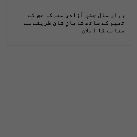
رواں سال جشنِ آزادی معرکہ حق کے
تھیم کے ساتھ شایانِ شان طریقے سے
منانے کا اعلان