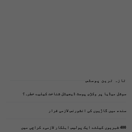
تازہ ترین پوسٹس
سوشل میڈیا پر وکڑی پوسٹ ڈیجیٹل شناخت کیلیے خطرہ؟
سندھ میں گاڑیوں کی انشورنس لازمی قرار
400 شہریوں کیلئے ایک پولیس اہلکار لازمی، کراچی میں