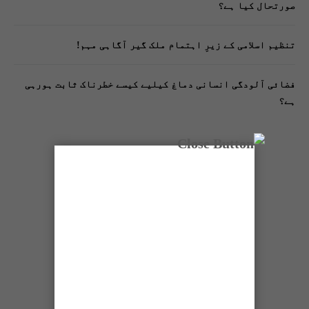
صورتحال کیا ہے؟
تنظیم اسلامی کے زیرِ اہتمام ملک گیر آگاہی مہم!
فضائی آلودگی انسانی دماغ کیلیے کیسے خطرناک ثابت ہورہی
ہے؟