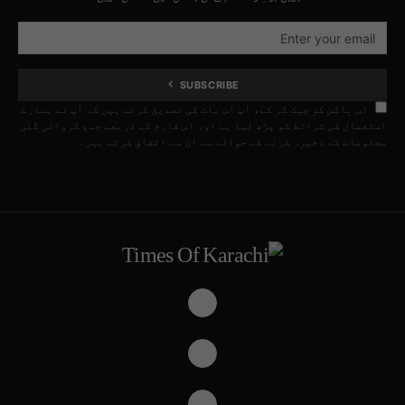
SUBSCRIBE
اس باکس کو چیک کر کے، آپ اس بات کی تصدیق کرتے ہیں کہ آپ نے ہمارے
استعمال کی شرائط کو پڑھ لیا ہے اور اس فارم کے ذریعے جمع کروائی گئی
معلومات کے ذخیرہ کرنے کے حوالے سے ان سے اتفاق کرتے ہیں۔