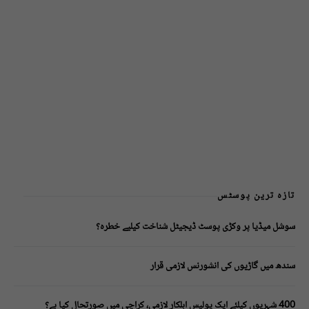
تازہ ترین پوسٹس
سوشل میڈیا پر وکڑی پوسٹ ڈیجیٹل شناخت کیلیے خطرہ؟
سندھ میں گاڑیوں کی انشورنس لازمی قرار
400 شہریوں کیلئے ایک پولیس اہلکار لازمی، کراچی میں صورتحال کیا ہے؟