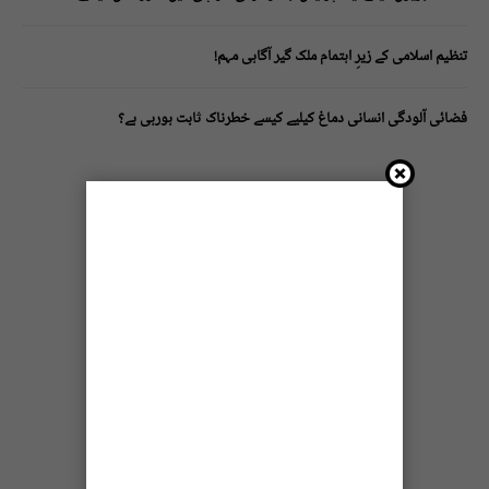
تنظیم اسلامی کے زیرِ اہتمام ملک گیر آگاہی مہم!
فضائی آلودگی انسانی دماغ کیلیے کیسے خطرناک ثابت ہورہی ہے؟