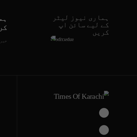
ہماری نیوز لیٹر
ہم
کے لیے سائن اپ
کر
کریں
خبری