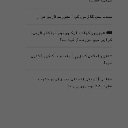
کیلیے خطرہ؟
سندھ میں گاڑیوں کی انشورنس لازمی قرار
400 شہریوں کیلئے ایک پولیس اہلکار لازمی،
کراچی میں صورتحال کیا ہے؟
تنظیم اسلامی کے زیرِ اہتمام ملک گیر آگاہی
مہم!
فضائی آلودگی انسانی دماغ کیلیے کیسے
خطرناک ثابت ہورہی ہے؟