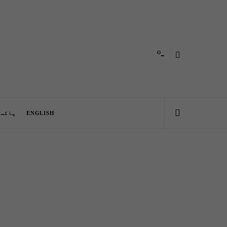
-º
ENGLISH
پاکست