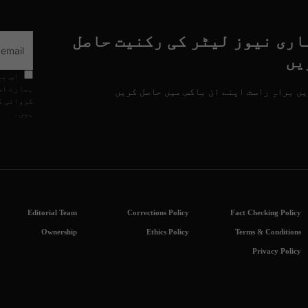
اری نیوز لیٹر کی رکنیت حاصل
یں
اس با
ہمارے اس
ں براہِ راست اپنے ان باکس میں حاصل کریں
کروائی گ
ہیں۔
Editorial Team
Corrections Policy
Fact Checking Policy
Ownership
Ethics Policy
Terms & Conditions
Privacy Policy