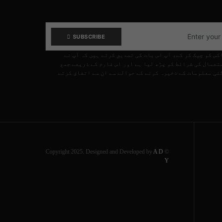
SUBSCRIBE
کس کو چیک کر کے، آپ اس بات کی تصدیق کرتے ہیں کہ آپ نے
تعمال کی شرائط کو پڑھ لیا ہے اور اس فارم کے ذریعے جمع
ئی معلومات کے ذخیرہ کرنے کے حوالے سے ان سے اتفاق کرتے
A D
© Copyright 2025. Designed and Developed by
Y