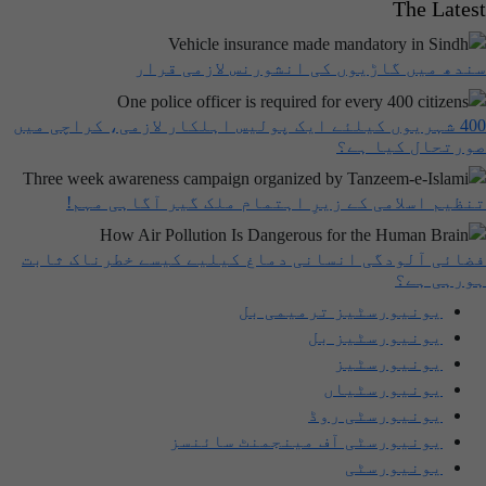
The Latest
سندھ میں گاڑیوں کی انشورنس لازمی قرار
400 شہریوں کیلئے ایک پولیس اہلکار لازمی، کراچی میں
صورتحال کیا ہے؟
تنظیم اسلامی کے زیرِ اہتمام ملک گیر آگاہی مہم!
فضائی آلودگی انسانی دماغ کیلیے کیسے خطرناک ثابت
ہورہی ہے؟
یونیورسٹیز ترمیمی بل
یونیورسٹیز بل
یونیورسٹیز
یونیورسٹیاں
یونیورسٹی روڈ
یونیورسٹی آف مینجمنٹ سائنسز
یونیورسٹی