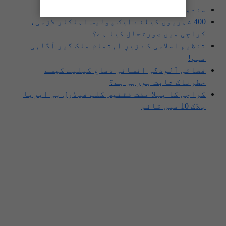
سندھ میں گاڑیوں کی انشورنس لازمی قرار
400 شہریوں کیلئے ایک پولیس اہلکار لازمی،
کراچی میں صورتحال کیا ہے؟
تنظیم اسلامی کے زیرِ اہتمام ملک گیر آگاہی
مہم!
فضائی آلودگی انسانی دماغ کیلیے کیسے
خطرناک ثابت ہورہی ہے؟
کراچی کا پہلا مفت فٹنیس کلب فیڈرل بی ایریا
بلاک 10 میں قائم