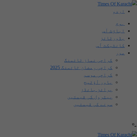
اردو
ہوم
اباؤٹ اَس
یڈورٹائز
کانٹیکٹ اَس
مور
کراچی نماز ٹائمنگ
کراچی رمضان ٹائمنگ 2025
کراچی موسم
پاور آؤٹیج
پرائز بانڈز
پیٹرول کی قیمتیں
سونے کی قیمتیں
-º