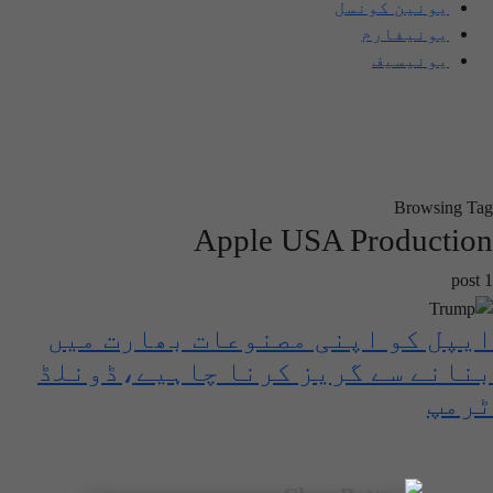
یونین کونسل
یونیفارم
یونیسیف
Browsing Tag
Apple USA Production
1 post
ایپل کو اپنی مصنوعات بھارت میں
بنانے سے گریز کرنا چاہیے،ڈونلڈ
ٹرمپ