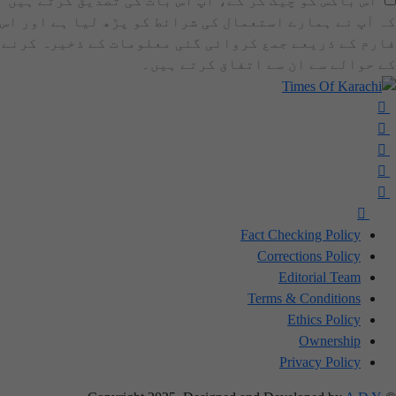
اس باکس کو چیک کر کے، آپ اس بات کی تصدیق کرتے ہیں
کہ آپ نے ہمارے استعمال کی شرائط کو پڑھ لیا ہے اور اس
فارم کے ذریعے جمع کروائی گئی معلومات کے ذخیرہ کرنے
کے حوالے سے ان سے اتفاق کرتے ہیں۔
Fact Checking Policy
Corrections Policy
Editorial Team
Terms & Conditions
Ethics Policy
Ownership
Privacy Policy