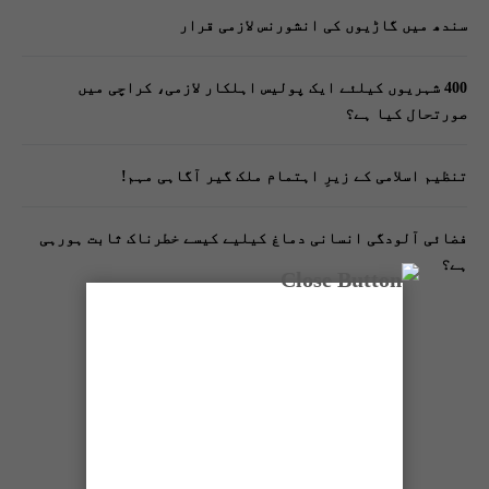
سندھ میں گاڑیوں کی انشورنس لازمی قرار
400 شہریوں کیلئے ایک پولیس اہلکار لازمی، کراچی میں
صورتحال کیا ہے؟
تنظیم اسلامی کے زیرِ اہتمام ملک گیر آگاہی مہم!
فضائی آلودگی انسانی دماغ کیلیے کیسے خطرناک ثابت ہورہی
ہے؟