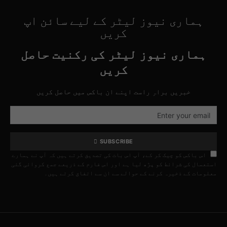
ہماری نیوز لیٹر کے لیے سائن اپ
کریں
ہماری نیوز لیٹر کی رکنیت حاصل
کریں
خبریں براہِ راست اپنے ان باکس میں حاصل کریں
SUBSCRIBE
اس باکس کو چیک کر کے، آپ اس بات کی تصدیق کرتے ہیں کہ آپ نے ہمارے
استعمال کی شرائط کو پڑھ لیا ہے اور اس فارم کے ذریعے جمع کروائی گئی
معلومات کے ذخیرہ کرنے کے حوالے سے ان سے اتفاق کرتے ہیں۔