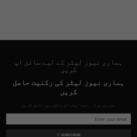
ہماری نیوز لیٹر کے لیے سائن اپ
کریں
ہماری نیوز لیٹر کی رکنیت حاصل
کریں
خبریں براہِ راست اپنے ان باکس میں حاصل کریں
SUBSCRIBE