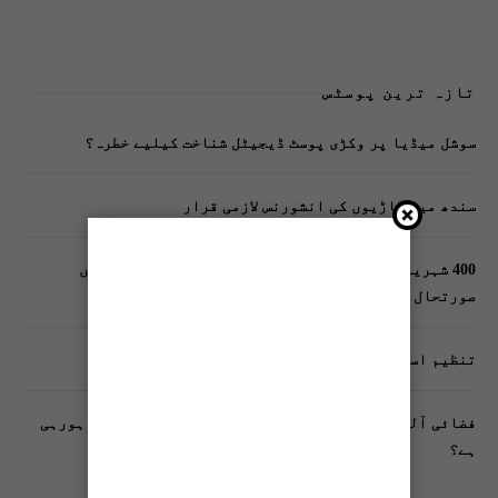
تازہ ترین پوسٹس
سوشل میڈیا پر وکڑی پوسٹ ڈیجیٹل شناخت کیلیے خطرہ؟
سندھ میں گاڑیوں کی انشورنس لازمی قرار
400 شہریوں کیلئے ایک پولیس اہلکار لازمی، کراچی میں
صورتحال کیا ہے؟
تنظیم اسلامی کے زیرِ اہتمام ملک گیر آگاہی مہم!
فضائی آلودگی انسانی دماغ کیلیے کیسے خطرناک ثابت ہورہی
ہے؟