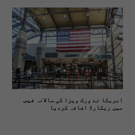
امریکا نے ورک ویزا کی سالانہ فیس
میں ریکارڈ اضافہ کردیا