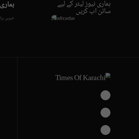
ہماری نیوز لیٹر کے لیے
ہماری
سائن اپ کریں
خبریں برا