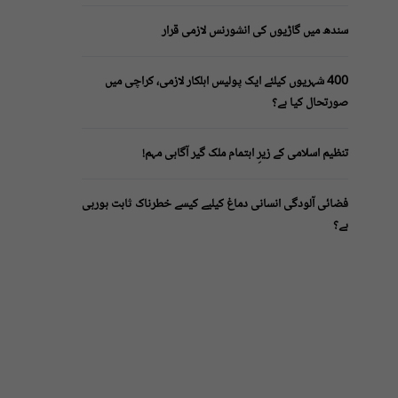
سندھ میں گاڑیوں کی انشورنس لازمی قرار
400 شہریوں کیلئے ایک پولیس اہلکار لازمی، کراچی میں
صورتحال کیا ہے؟
تنظیم اسلامی کے زیرِ اہتمام ملک گیر آگاہی مہم!
فضائی آلودگی انسانی دماغ کیلیے کیسے خطرناک ثابت ہورہی
ہے؟