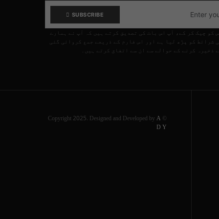
SUBSCRIBE
 کو چیک کر کے، آپ اس بات کی تصدیق کرتے ہیں کہ آپ نے ہمارے
 شرائط کو پڑھ لیا ہے اور اس فارم کے ذریعے جمع کروائی گئی
 ذخیرہ کرنے کے حوالے سے ان سے اتفاق کرتے ہیں۔
A
© Copyright 2025. Designed and Developed by
D Y