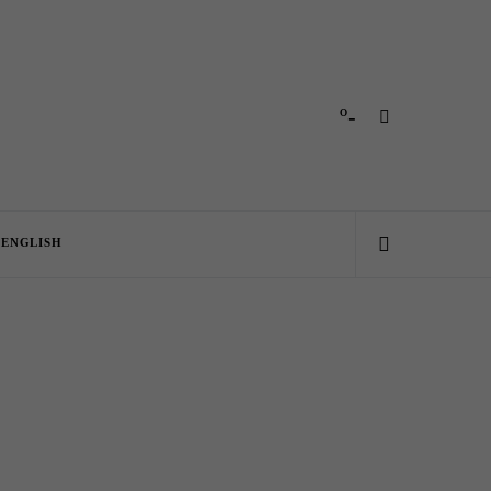
-º
ENGLISH