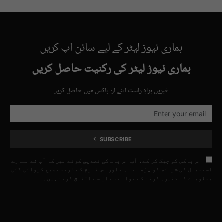
ہماری نیوز لیٹر کے لیے سائن اپ کریں
ہماری نیوز لیٹر کی رکنیت حاصل کریں
خبریں براہِ راست اپنے ان باکس میں حاصل کریں
SUBSCRIBE
اس باکس کو چیک کر کے، آپ اس بات کی تصدیق کرتے ہیں کہ آپ نے ہمارے
استعمال کی شرائط کو پڑھ لیا ہے اور اس فارم کے ذریعے جمع کروائی گئی
معلومات کے ذخیرہ کرنے کے حوالے سے ان سے اتفاق کرتے ہیں۔