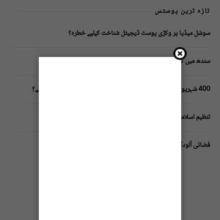
تازہ ترین پوسٹس
سوشل میڈیا پر وکڑی پوسٹ ڈیجیٹل شناخت کیلیے خطرہ؟
سندھ میں گاڑیوں کی انشورنس لازمی قرار
400 شہریوں کیلئے ایک پولیس اہلکار لازمی، کراچی میں صورتحال کیا ہے؟
تنظیم اسلامی کے زیرِ اہتمام ملک گیر آگاہی مہم!
فضائی آلودگی انسانی دماغ کیلیے کیسے خطرناک ثابت ہورہی ہے؟