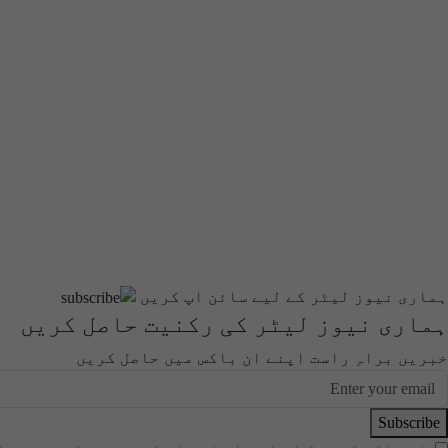
ہماری نیوز لیٹر کے لیے سائن اپ کریں
ہماری نیوز لیٹر کی رکنیت حاصل کریں
خبریں براہِ راست اپنے ان باکس میں حاصل کریں
Subscribe