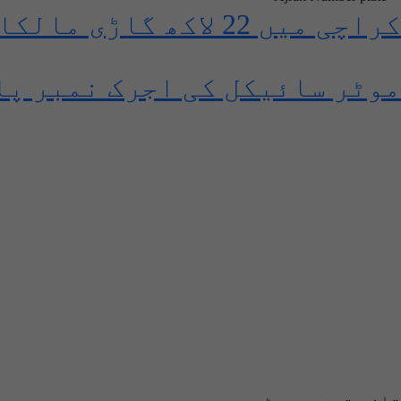
کراچی میں 22 لاکھ گاڑی مالکان کو نئی نمبرپلیٹ جاری
موٹر سائیکل کی اجرک نمبر پل
تازہ ترین پوسٹس