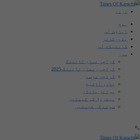
اردو
ہوم
اباؤٹ اَس
یڈورٹائز
کانٹیکٹ اَس
مور
کراچی نماز ٹائمنگ
کراچی رمضان ٹائمنگ 2025
کراچی موسم
پاور آؤٹیج
پرائز بانڈز
پیٹرول کی قیمتیں
سونے کی قیمتیں
-º