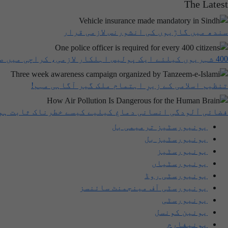
The Latest
سندھ میں گاڑیوں کی انشورنس لازمی قرار
400 شہریوں کیلئے ایک پولیس اہلکار لازمی، کراچی میں صورتحال کیا ہے؟
تنظیم اسلامی کے زیرِ اہتمام ملک گیر آگاہی مہم!
فضائی آلودگی انسانی دماغ کیلیے کیسے خطرناک ثابت ہو
یونیورسٹیز ترمیمی بل
یونیورسٹیز بل
یونیورسٹیز
یونیورسٹیاں
یونیورسٹی روڈ
یونیورسٹی آف مینجمنٹ سائنسز
یونیورسٹی
یونین کونسل
یونیفارم