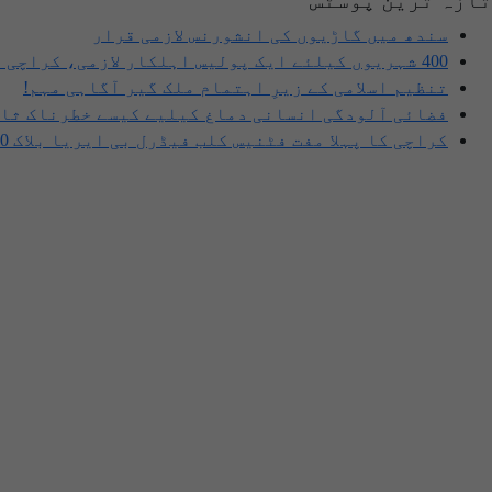
سندھ میں گاڑیوں کی انشورنس لازمی قرار
400 شہریوں کیلئے ایک پولیس اہلکار لازمی، کراچی میں صورتحال کیا ہے؟
تنظیم اسلامی کے زیرِ اہتمام ملک گیر آگاہی مہم!
فضائی آلودگی انسانی دماغ کیلیے کیسے خطرناک ثاب
کراچی کا پہلا مفت فٹنیس کلب فیڈرل بی ایریا بلاک 10 میں قائم