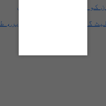
یٹ گھر بیٹھے اپلائی کریں، ط