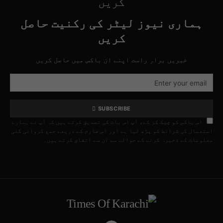
کریں
ہماری نیوز لیٹر کی رکنیت حاصل
کریں
خبریں براہِ راست اپنے ان باکس میں حاصل کریں
SUBSCRIBE
اس باکس کو چیک کر کے، آپ اس بات کی تصدیق کرتے ہیں کہ آپ نے ہمارے
استعمال کی شرائط کو پڑھ لیا ہے اور اس فارم کے ذریعے جمع کروائی گئی
معلومات کے ذخیرہ کرنے کے حوالے سے ان سے اتفاق کرتے ہیں۔