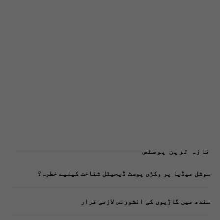
تازہ ترین پوسٹس
سوشل میڈیا پر وکڑی پوسٹ ڈیجیٹل شناخت کیلیے خطرہ؟
سندھ میں گاڑیوں کی انشورنس لازمی قرار