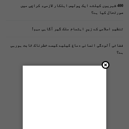
400 شہریوں کیلئے ایک پولیس اہلکار لازمی، کراچی میں
صورتحال کیا ہے؟
تنظیم اسلامی کے زیرِ اہتمام ملک گیر آگاہی مہم!
فضائی آلودگی انسانی دماغ کیلیے کیسے خطرناک ثابت ہورہی
ہے؟