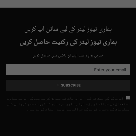
ہماری نیوز لیٹر کے لیے سائن اپ کریں
ہماری نیوز لیٹر کی رکنیت حاصل کریں
خبریں براہِ راست اپنے ان باکس میں حاصل کریں
SUBSCRIBE
اس باکس کو چیک کر کے، آپ اس بات کی تصدیق کرتے ہیں کہ آپ نے ہمارے
استعمال کی شرائط کو پڑھ لیا ہے اور اس فارم کے ذریعے جمع کروائی گئی
معلومات کے ذخیرہ کرنے کے حوالے سے ان سے اتفاق کرتے ہیں۔