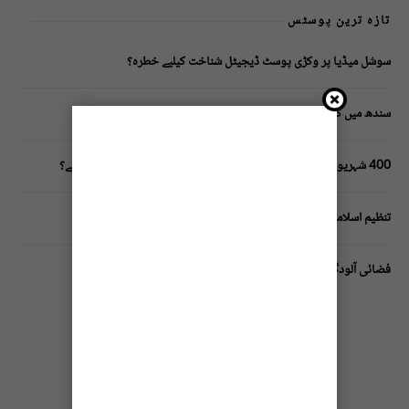
تازہ ترین پوسٹس
سوشل میڈیا پر وکڑی پوسٹ ڈیجیٹل شناخت کیلیے خطرہ؟
سندھ میں گاڑیوں کی انشورنس لازمی قرار
400 شہریوں کیلئے ایک پولیس اہلکار لازمی، کراچی میں صورتحال کیا ہے؟
تنظیم اسلامی کے زیرِ اہتمام ملک گیر آگاہی مہم!
فضائی آلودگی انسانی دماغ کیلیے کیسے خطرناک ثابت ہورہی ہے؟