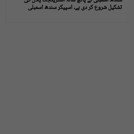
سندھ اسمبلی نے پانچ سالہ اسٹریٹجک پلان کی
تشکیل شروع کر دی ہے، اسپیکر سندھ اسمبلی