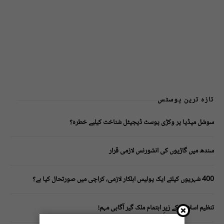
تازہ ترین پوسٹس
سوشل میڈیا پر وکڑی پوسٹ ڈیجیٹل شناخت کیلیے خطرہ؟
سندھ میں گاڑیوں کی انشورنس لازمی قرار
400 شہریوں کیلئے ایک پولیس اہلکار لازمی، کراچی میں صورتحال کیا ہے؟
تنظیم اسلامی کے زیرِ اہتمام ملک گیر آگاہی مہم!