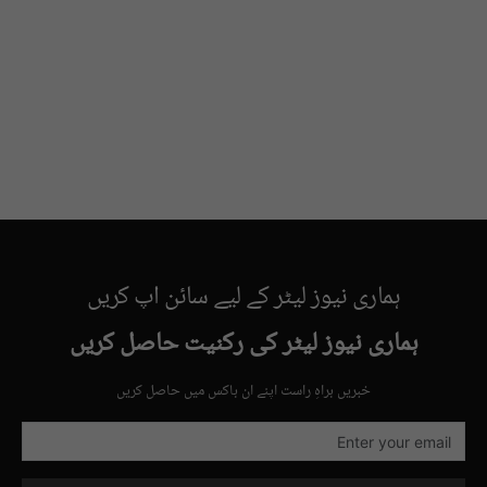
ہماری نیوز لیٹر کے لیے سائن اپ کریں
ہماری نیوز لیٹر کی رکنیت حاصل کریں
خبریں براہِ راست اپنے ان باکس میں حاصل کریں