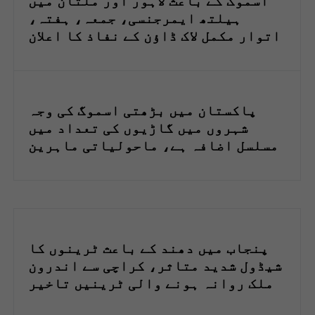
اسموگ کے باعث لاہور اور ملتان میں
ہیلتھ ایمرجنسی، جمعہ، ہفتہ،
اتوار مکمل لاک ڈاؤن کے نفاذ کا اعلان
پاکستان میں بڑھتی اسموگ کی وجہ
شہروں میں گاڑیوں کی تعداد میں
مسلسل اضافہ ہے، ماحولیاتی ماہرین
پنجاب میں دھند کے باعث ٹرینوں کا
شیڈول شدید متاثر، کراچی سے اندرون
ملک روانہ ہونے والی ٹرینیں تاخیر
کاشکار