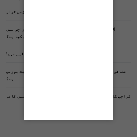
سندھ میں گاڑیوں کی انشورنس لازمی قرار
400 شہریوں کیلئے ایک پولیس اہلکار لازمی، کراچی میں
صورتحال کیا ہے؟
تنظیم اسلامی کے زیرِ اہتمام ملک گیر آگاہی مہم!
فضائی آلودگی انسانی دماغ کیلیے کیسے خطرناک ثابت ہورہی
ہے؟
کراچی کا پہلا مفت فٹنیس کلب فیڈرل بی ایریا بلاک 10 میں قائم