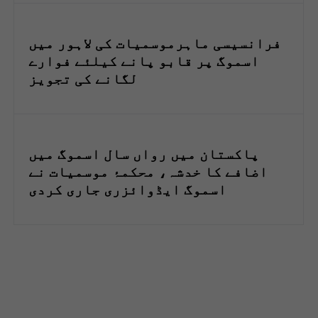
فرانسیسی ماہرموسمیات کی لاہور میں
اسموگ پر قابو پانے کیلئے فوارے
لگانے کی تجویز
پاکستان میں رواں سال اسموگ میں
اضافے کا خدشہ، محکمۂ موسمیات نے
اسموگ ایڈوائزری جاری کردی