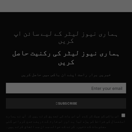
ہماری نیوز لیٹر کے لیے سائن اپ
کریں
ہماری نیوز لیٹر کی رکنیت حاصل
کریں
خبریں براہِ راست اپنے ان باکس میں حاصل کریں
SUBSCRIBE
اس باکس کو چیک کر کے، آپ اس بات کی تصدیق کرتے ہیں کہ آپ نے ہمارے
استعمال کی شرائط کو پڑھ لیا ہے اور اس فارم کے ذریعے جمع کروائی گئی
معلومات کے ذخیرہ کرنے کے حوالے سے ان سے اتفاق کرتے ہیں۔