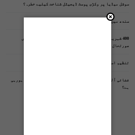
سوشل میڈیا پر وکڑی پوسٹ ڈیجیٹل شناخت کیلیے خطرہ؟
سندھ میں گاڑیوں کی انشورنس لازمی قرار
400 شہریوں کیلئے ایک پولیس اہلکار لازمی، کراچی میں
صورتحال کیا ہے؟
تنظیم اسلامی کے زیرِ اہتمام ملک گیر آگاہی مہم!
فضائی آلودگی انسانی دماغ کیلیے کیسے خطرناک ثابت ہورہی
ہے؟