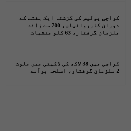
کراچی پولیس کی گزشتہ ایک ہفتے کے
دوران کارروائیاں، 700 سے زائد
ملزمان گرفتار، 63 کلو منشیات
برآمد
کراچی میں 38 لاکھ کی ڈکیتی میں ملوث
2 ملزمان گرفتار، اسلحہ برآمد