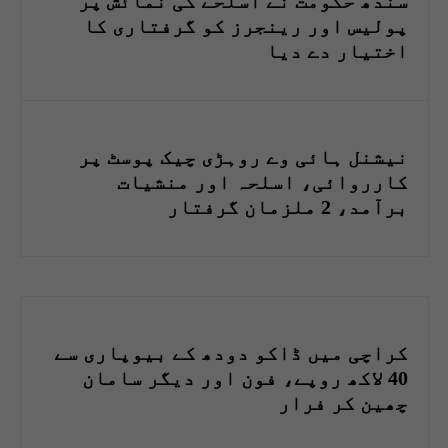
سندھ حکومت نے اسلحے کی نمائش پر
پولیس اور رینجرز کو گرفتاری کا
اختیار دے دیا
نیشنل ہائی وے روہڑی چیک پوسٹ پر
کارروائی، اسلحہ اور منشیات
برآمد، 2 ملزمان گرفتار
کراچی میں ڈاکو دودھ کے بیوپاری سے
40 لاکھ روپے، فون اور دیگر سامان
چھین کر فرار