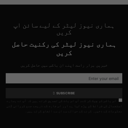
ہماری نیوز لیٹر کے لیے سائن اپ
کریں
ہماری نیوز لیٹر کی رکنیت حاصل
کریں
خبریں براہِ راست اپنے ان باکس میں حاصل کریں
SUBSCRIBE
اس باکس کو چیک کر کے، آپ اس بات کی تصدیق کرتے ہیں کہ آپ نے ہمارے
استعمال کی شرائط کو پڑھ لیا ہے اور اس فارم کے ذریعے جمع کروائی گئی
معلومات کے ذخیرہ کرنے کے حوالے سے ان سے اتفاق کرتے ہیں۔