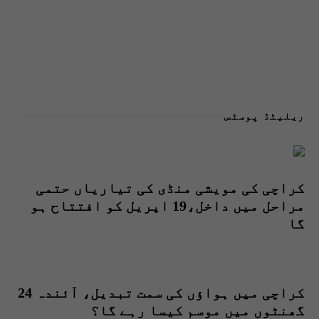
ریلیٹڈ پوسٹس
کراچی کی مویشی منڈی کی تیاریاں حتمی
مراحل میں داخل،19 اپریل کو افتتاح ہو
گا
کراچی میں ہواؤں کی سمت تبدیل، آئندہ 24
گھنٹوں میں موسم کیسا رہے گا؟