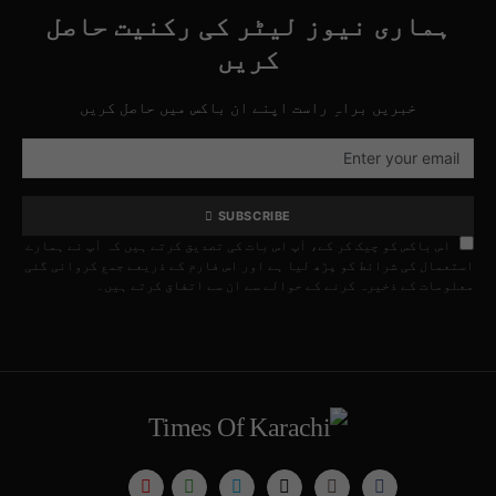
ہماری نیوز لیٹر کی رکنیت حاصل
کریں
خبریں براہِ راست اپنے ان باکس میں حاصل کریں
SUBSCRIBE
اس باکس کو چیک کر کے، آپ اس بات کی تصدیق کرتے ہیں کہ آپ نے ہمارے
استعمال کی شرائط کو پڑھ لیا ہے اور اس فارم کے ذریعے جمع کروائی گئی
معلومات کے ذخیرہ کرنے کے حوالے سے ان سے اتفاق کرتے ہیں۔