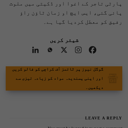
پارٹی تاجر کے اغوا اور ڈکیتی میں ملوث
پائی گئی، ایس ایچ او زمان ٹاؤن راؤ
رفیق کو معطل کردیا گیا ہے۔
شیئر کریں
گوگل نیوز پر ٹائمز آف کراچی کو فالو کریں
اور اپنی پسندیدہ مواد کو زیادہ تیزی سے
دیکھیں۔
LEAVE A REPLY