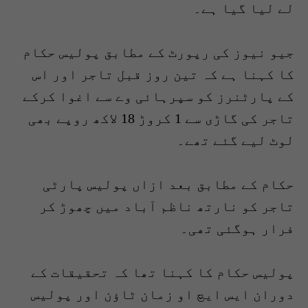
لے لیا گیا ہے۔
جیو نیوز کی رپورٹ کے مطابق پولیس حکام
کا کہنا ہے کہ تین روز قبل تاجر اور اس
کے پارٹنرز کو سپرہائی وے سے اغوا کرکے
تاجر کی گاڑی سے 1 کروڑ 18 لاکھ روپے بھی
لوٹ لیے گئے تھے۔
حکام کے مطابق بعد ازاں پولیس پارٹی
تاجر کو نارتھ ناظم آباد میں چھوڑ کر
فرار ہوگئی تھی۔
پولیس حکام کا کہنا تھا کہ تحقیقات کے
دوران ایس ایچ او زمان ٹاؤن اور پولیس