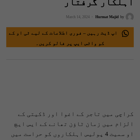
اہلکار گرفتار
March 14, 2024
Hurmat Majid
by
اپ ڈیٹ رہیں – فوری اطلاعات کے لیے ٹی او کے
کو واٹس ایپ پر فالو کریں۔
کراچی میں تاجر کے اغوا اور ڈکیتی کے
الزام میں زمان ٹاؤن تھانے کے ایس ایچ
او سمیت 4 پولیس اہلکاروں کو حراست میں