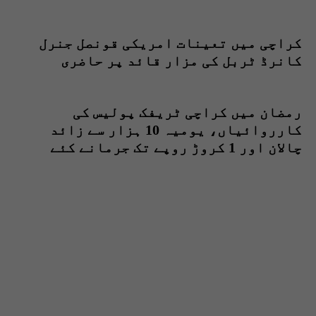
کراچی میں تعینات امریکی قونصل جنرل
کانرڈ ٹربل کی مزار قائد پر حاضری
رمضان میں کراچی ٹریفک پولیس کی
کارروائیاں، یومیہ 10 ہزار سے زائد
چالان اور 1 کروڑ روپے تک جرمانے کئے
جانے لگے