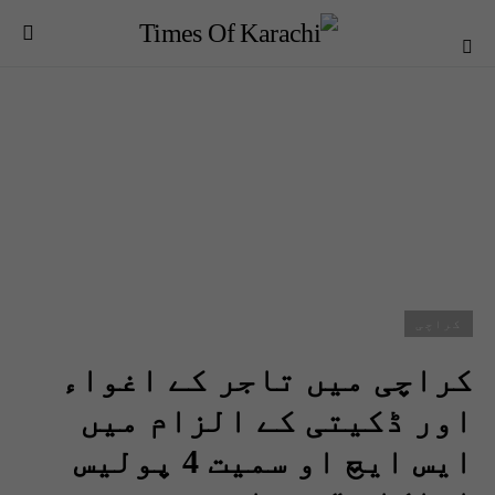
کراچی
کراچی میں تاجر کے اغواء
اور ڈکیتی کے الزام میں
ایس ایچ او سمیت 4 پولیس