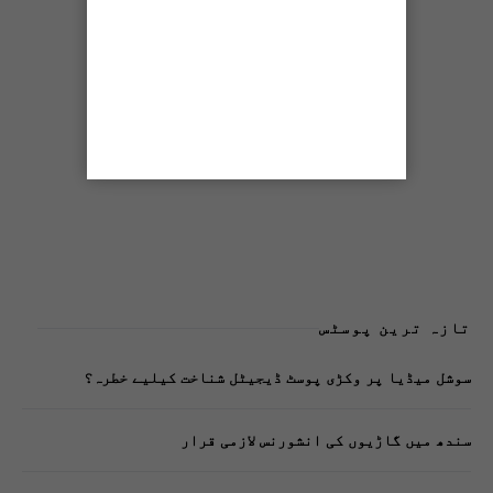
تازہ ترین پوسٹس
سوشل میڈیا پر وکڑی پوسٹ ڈیجیٹل شناخت کیلیے خطرہ؟
سندھ میں گاڑیوں کی انشورنس لازمی قرار