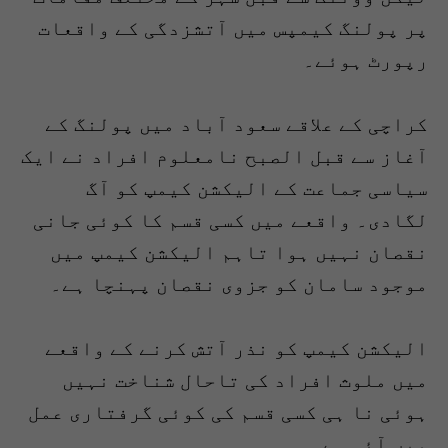
پر پولنگ کیمپس میں آتشزدگی کے واقعات
رپورٹ ہوئے۔
کراچی کے علاقے سعود آباد میں پولنگ کے
آغاز سے قبل الصبح نامعلوم افراد نے ایک
سیاسی جماعت کے الیکشن کیمپ کو آگ
لگادی۔ واقعے میں کسی قسم کا کوئی جانی
نقصان نہیں ہوا تاہم الیکشن کیمپ میں
موجود سامان کو جزوی نقصان پہنچا ہے۔
الیکشن کیمپ کو نذر آتش کرنے کے واقعے
میں ملوث افراد کی تاحال شناخت نہیں
ہوئی نا ہی کسی قسم کی کوئی گرفتاری عمل
میں آئی ہے۔