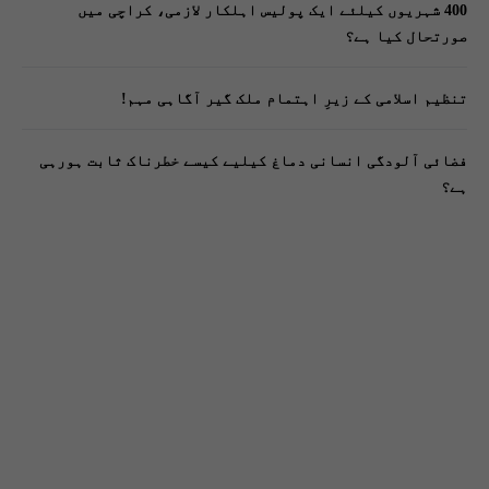
400 شہریوں کیلئے ایک پولیس اہلکار لازمی، کراچی میں
صورتحال کیا ہے؟
تنظیم اسلامی کے زیرِ اہتمام ملک گیر آگاہی مہم!
فضائی آلودگی انسانی دماغ کیلیے کیسے خطرناک ثابت ہورہی
ہے؟