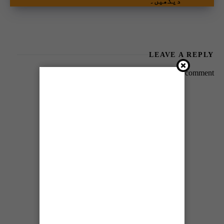
دیکھیں۔
LEAVE A REPLY
You must be
logged in
to post a comment.