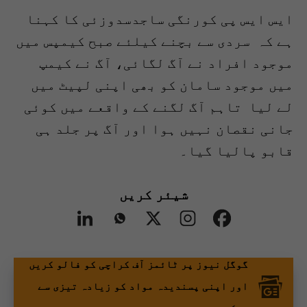
ایس ایس پی کورنگی ساجدسدوزئی کا کہنا
ہے کہ سردی سے بچنے کیلئے صبح کیمپس میں
موجود افراد نے آگ لگائی، آگ نے کیمپ
میں موجود سامان کو بھی اپنی لپیٹ میں
لے لیا تاہم آگ لگنے کے واقعے میں کوئی
جانی نقصان نہیں ہوا اور آگ پر جلد ہی
قابو پالیا گیا۔
شیئر کریں
گوگل نیوز پر ٹائمز آف کراچی کو فالو کریں
اور اپنی پسندیدہ مواد کو زیادہ تیزی سے