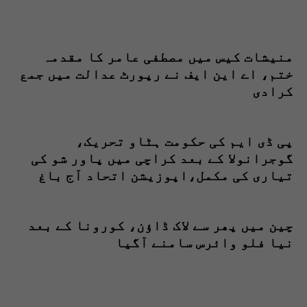
منیشات کیس میں مصطفی عامر کا مقدمہ
ختم، اے این ایف نے رپورٹ عدالت میں جمع
کرادی
پی ڈی ایم کی حکومت ہٹاو تحریک،
گوجرانولا کے بعد کراچی میں پاور شو کی
تیاری کی مکمل،اپوزیشن اتحاد آج باغ
جناح کراچی میں سیاسی طاقت کا مظاہرہ
کرے گا
چین میں پھر سے لاک ڈاؤن، کورونا کے بعد
نیا فلو وائرس سامنے آگیا