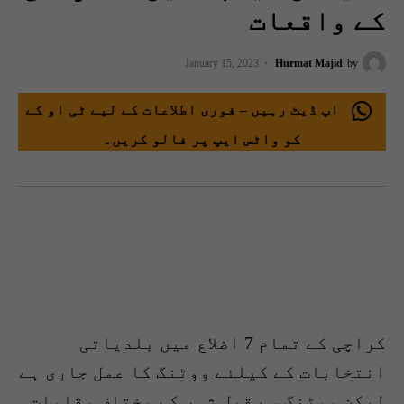
کے واقعات
January 15, 2023
Hurmat Majid
by
اپ ڈیٹ رہیں – فوری اطلاعات کے لیے ٹی او کے
کو واٹس ایپ پر فالو کریں۔
کراچی کے تمام 7 اضلاع میں بلدیاتی
انتخابات کے کیلئے ووٹنگ کا عمل جاری ہے
لیکن ووٹنگ سے قبل شہر کے مختلف مقامات