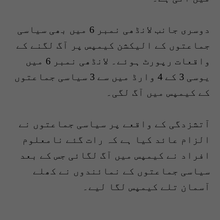
دوسری جانب لانڈھی نمبر 6 میں بھی سیاسی
جماعتوں کے الیکشن کیمپس پر آگ لگنے کے
واقعات رپورٹ ہوئے۔ لانڈھی نمبر 6 میں
یوسی 3 کے 4 وارڈ میں سے 3 سیاسی جماعتوں
کے کیمپس میں آگ لگی۔
آتشزدگی کے واقعے پر سیاسی جماعتوں نے
الزام عائد کیا ہے کہ رات گئے نامعلوم
افراد نے کیمپس میں آگ لگائی جس کے بعد
سیاسی جماعتوں کے نمائندوں نے کھلے
آسمان تلے کیمپس لگا لیے۔