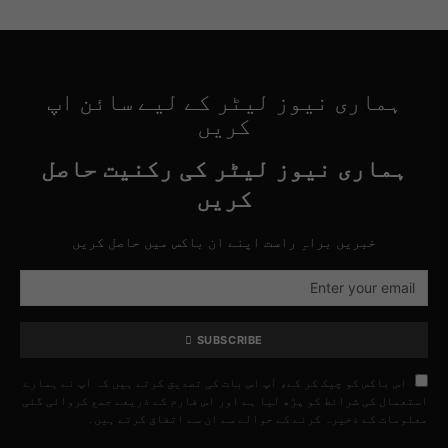
ہماری نیوز لیٹر کے لیے سائن اپ
کریں
ہماری نیوز لیٹر کی رکنیت حاصل
کریں
خبریں براہِ راست اپنے ان باکس میں حاصل کریں
SUBSCRIBE
اس باکس کو چیک کر کے، آپ اس بات کی تصدیق کرتے ہیں کہ آپ نے ہمارے
استعمال کی شرائط کو پڑھ لیا ہے اور اس فارم کے ذریعے جمع کروائی گئی
معلومات کے ذخیرہ کرنے کے حوالے سے ان سے اتفاق کرتے ہیں۔