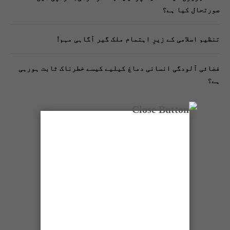
صورتحال کیا ہے؟
تنظیم اسلامی کے زیرِ اہتمام ملک گیر آگاہی مہم!
فضائی آلودگی انسانی دماغ کیلیے کیسے خطرناک ثابت ہورہی
ہے؟