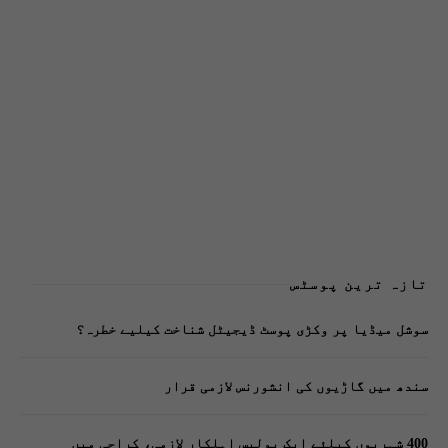
تازہ ترین پوسٹس
سوشل میڈیا پر وکڑی پوسٹ ڈیجیٹل شناخت کیلیے خطرہ؟
سندھ میں گاڑیوں کی انشورنس لازمی قرار
400 شہریوں کیلئے ایک پولیس اہلکار لازمی، کراچی میں