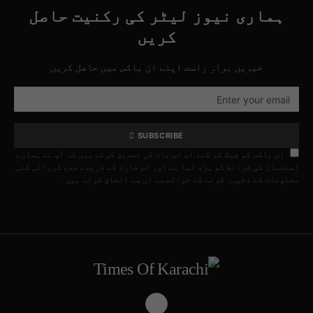
ہماری نیوز لیٹر کی رکنیت حاصل
کریں
خبریں براہِ راست اپنے ان باکس میں حاصل کریں
SUBSCRIBE
اس باکس کو چیک کر کے، آپ اس بات کی تصدیق کرتے ہیں کہ آپ نے ہمارے
استعمال کی شرائط کو پڑھ لیا ہے اور اس فارم کے ذریعے جمع کروائی گئی
معلومات کے ذخیرہ کرنے کے حوالے سے ان سے اتفاق کرتے ہیں۔