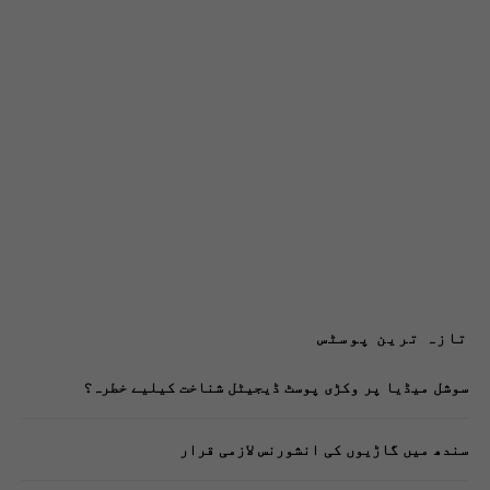
تازہ ترین پوسٹس
سوشل میڈیا پر وکڑی پوسٹ ڈیجیٹل شناخت کیلیے خطرہ؟
سندھ میں گاڑیوں کی انشورنس لازمی قرار