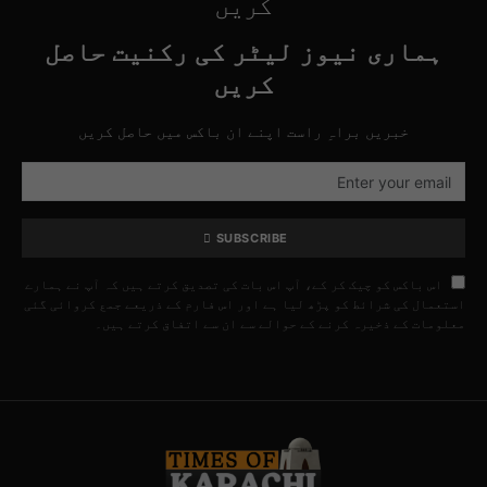
کریں
ہماری نیوز لیٹر کی رکنیت حاصل
کریں
خبریں براہِ راست اپنے ان باکس میں حاصل کریں
SUBSCRIBE
اس باکس کو چیک کر کے، آپ اس بات کی تصدیق کرتے ہیں کہ آپ نے ہمارے
استعمال کی شرائط کو پڑھ لیا ہے اور اس فارم کے ذریعے جمع کروائی گئی
معلومات کے ذخیرہ کرنے کے حوالے سے ان سے اتفاق کرتے ہیں۔