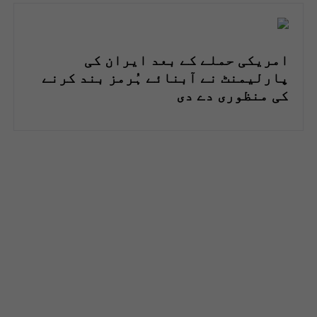
امریکی حملے کے بعد ایران کی
پارلیمنٹ نے آبنائے ہُرمز بند کرنے
کی منظوری دے دی