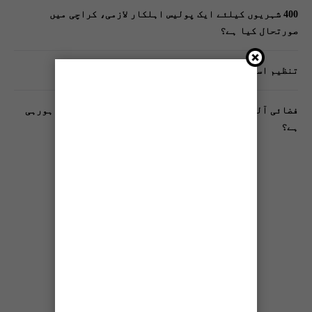
400 شہریوں کیلئے ایک پولیس اہلکار لازمی، کراچی میں
صورتحال کیا ہے؟
تنظیم اسلامی کے زیرِ اہتمام ملک گیر آگاہی مہم!
فضائی آلودگی انسانی دماغ کیلیے کیسے خطرناک ثابت ہورہی
ہے؟