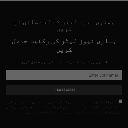
ہماری نیوز لیٹر کے لیے سائن اپ
کریں
ہماری نیوز لیٹر کی رکنیت حاصل
کریں
خبریں براہِ راست اپنے ان باکس میں حاصل کریں
SUBSCRIBE
اس باکس کو چیک کر کے، آپ اس بات کی تصدیق کرتے ہیں کہ آپ نے ہمارے
استعمال کی شرائط کو پڑھ لیا ہے اور اس فارم کے ذریعے جمع کروائی گئی
معلومات کے ذخیرہ کرنے کے حوالے سے ان سے اتفاق کرتے ہیں۔