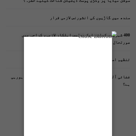
سوشل میڈیا پر وکڑی پوسٹ ڈیجیٹل شناخت کیلیے خطرہ؟
سندھ میں گاڑیوں کی انشورنس لازمی قرار
400 شہریوں کیلئے ایک پولیس اہلکار لازمی، کراچی میں
صورتحال کیا ہے؟
تنظیم اسلامی کے زیرِ اہتمام ملک گیر آگاہی مہم!
فضائی آلودگی انسانی دماغ کیلیے کیسے خطرناک ثابت ہورہی
ہے؟