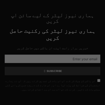
ہماری نیوز لیٹر کے لیے سائن اپ
کریں
ہماری نیوز لیٹر کی رکنیت حاصل
کریں
خبریں براہِ راست اپنے ان باکس میں حاصل کریں
SUBSCRIBE
اس باکس کو چیک کر کے، آپ اس بات کی تصدیق کرتے ہیں کہ آپ نے ہمارے
استعمال کی شرائط کو پڑھ لیا ہے اور اس فارم کے ذریعے جمع کروائی گئی
معلومات کے ذخیرہ کرنے کے حوالے سے ان سے اتفاق کرتے ہیں۔