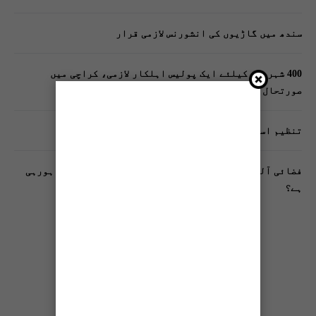
سندھ میں گاڑیوں کی انشورنس لازمی قرار
400 شہریوں کیلئے ایک پولیس اہلکار لازمی، کراچی میں
صورتحال کیا ہے؟
تنظیم اسلامی کے زیرِ اہتمام ملک گیر آگاہی مہم!
فضائی آلودگی انسانی دماغ کیلیے کیسے خطرناک ثابت ہورہی
ہے؟