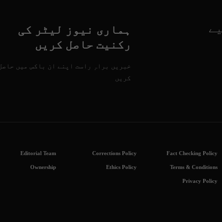
یے
ہماری نیوز لیٹر کی
رکنیت حاصل کریں
خبریں براہِ راست اپنے ان باکس میں حاصل
کریں
Editorial Team
Corrections Policy
Fact Checking Policy
Ownership
Ethics Policy
Terms & Conditions
Privacy Policy