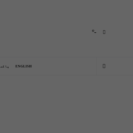
-º
ENGLISH
پاکست