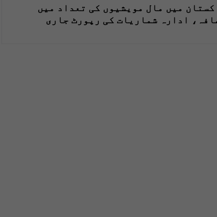
کستان میں مال مویشیوں کی تعداد میں
افہ، ادارہ شماریات کی رپورٹ جاری