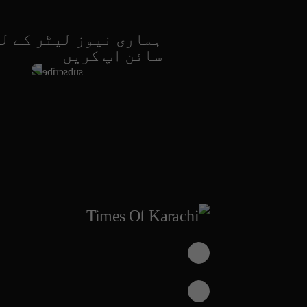
ہماری نیوز لیٹر کے ل
سائن اپ کریں