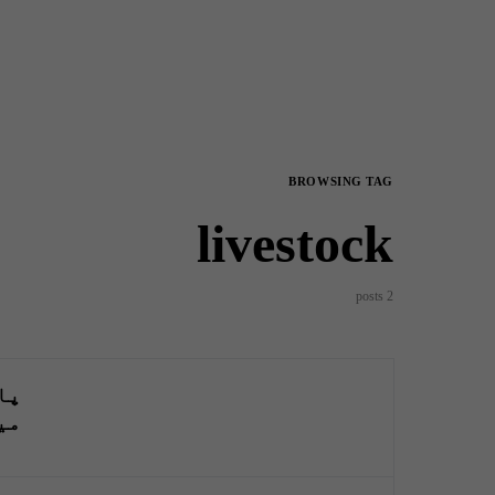
BROWSING TAG
livestock
2 posts
میں 76 فی