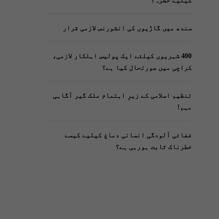
کیلیے خطرہ؟
سندھ میں گاڑیوں کی انشورنس لازمی قرار
400 شہریوں کیلئے ایک پولیس اہلکار لازمی،
کراچی میں صورتحال کیا ہے؟
تنظیم اسلامی کے زیرِ اہتمام ملک گیر آگاہی
مہم!
فضائی آلودگی انسانی دماغ کیلیے کیسے
خطرناک ثابت ہورہی ہے؟