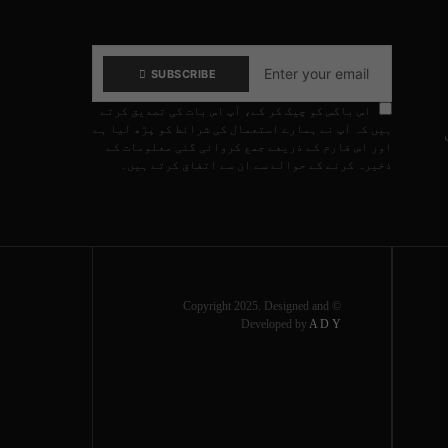
SUBSCRIBE
اس باکس کو چیک کر کے، آپ اس بات کی تصدیق کرتے
ہیں کہ آپ نے ہمارے استعمال کی شرائط کو پڑھ لیا ہے
اور اس فارم کے ذریعے جمع کروائی گئی معلومات کے
ذخیرہ کرنے کے حوالے سے ان سے اتفاق کرتے ہیں۔
© Copyright 2025. Designed and
Developed by
A D Y