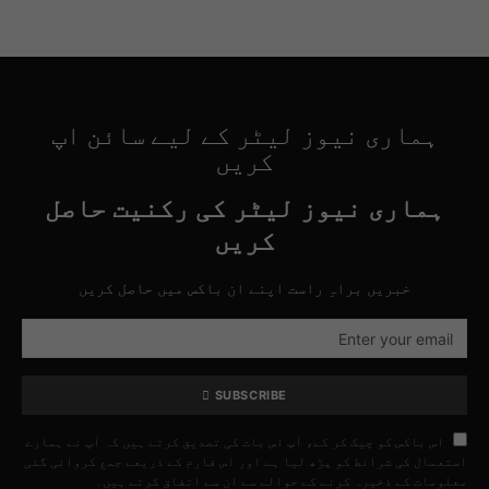
ہماری نیوز لیٹر کے لیے سائن اپ
کریں
ہماری نیوز لیٹر کی رکنیت حاصل
کریں
خبریں براہِ راست اپنے ان باکس میں حاصل کریں
SUBSCRIBE
اس باکس کو چیک کر کے، آپ اس بات کی تصدیق کرتے ہیں کہ آپ نے ہمارے
استعمال کی شرائط کو پڑھ لیا ہے اور اس فارم کے ذریعے جمع کروائی گئی
معلومات کے ذخیرہ کرنے کے حوالے سے ان سے اتفاق کرتے ہیں۔