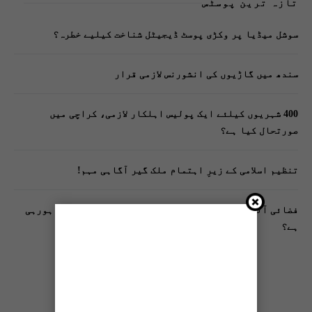
تازہ ترین پوسٹس
سوشل میڈیا پر وکڑی پوسٹ ڈیجیٹل شناخت کیلیے خطرہ؟
سندھ میں گاڑیوں کی انشورنس لازمی قرار
400 شہریوں کیلئے ایک پولیس اہلکار لازمی، کراچی میں
صورتحال کیا ہے؟
تنظیم اسلامی کے زیرِ اہتمام ملک گیر آگاہی مہم!
فضائی آلودگی انسانی دماغ کیلیے کیسے خطرناک ثابت ہورہی
ہے؟