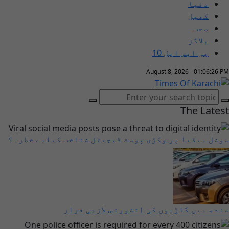
دنیا
کھیل
صحت
بلاگز
پی ایس ایل 10
August 8, 2026 - 01:06:27 PM
The Latest
سوشل میڈیا پر وکڑی پوسٹ ڈیجیٹل شناخت کیلیے خطرہ؟
سندھ میں گاڑیوں کی انشورنس لازمی قرار