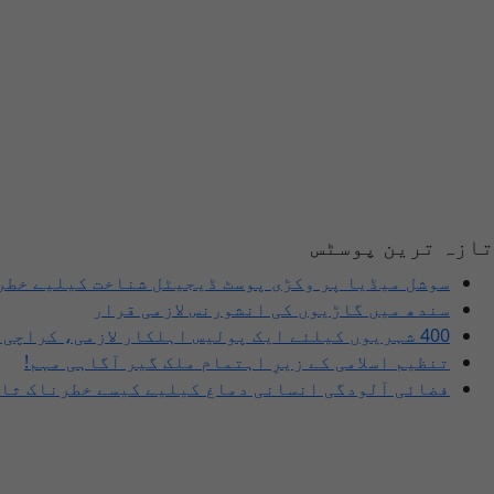
تازہ ترین پوسٹس
سوشل میڈیا پر وکڑی پوسٹ ڈیجیٹل شناخت کیلیے خطر
سندھ میں گاڑیوں کی انشورنس لازمی قرار
400 شہریوں کیلئے ایک پولیس اہلکار لازمی، کراچی میں صورتحال کیا ہے؟
تنظیم اسلامی کے زیرِ اہتمام ملک گیر آگاہی مہم!
فضائی آلودگی انسانی دماغ کیلیے کیسے خطرناک ثاب