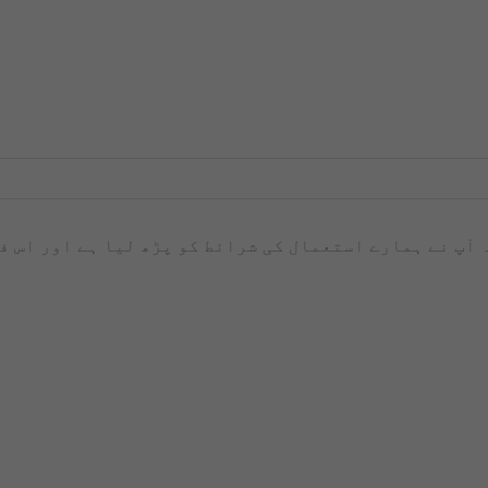
ہ آپ نے ہمارے استعمال کی شرائط کو پڑھ لیا ہے اور اس 