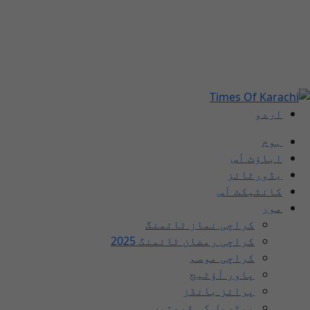
اردو
ہوم
اباؤٹ اَس
یڈورٹائز
کانٹیکٹ اَس
مور
کراچی نماز ٹائمنگ
کراچی رمضان ٹائمنگ 2025
کراچی موسم
پاور آؤٹیج
پرائز بانڈز
پیٹرول کی قیمتیں