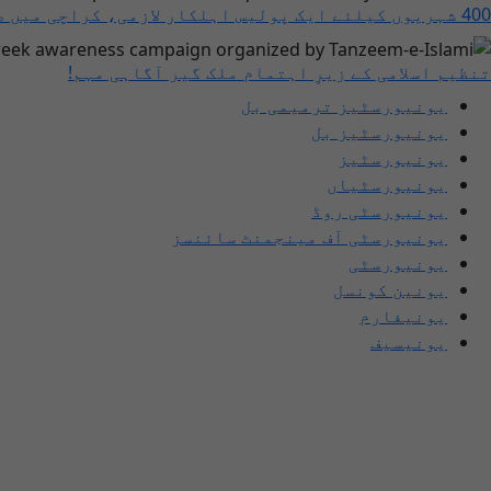
400 شہریوں کیلئے ایک پولیس اہلکار لازمی، کراچی میں صورتحال کیا ہے؟
تنظیم اسلامی کے زیرِ اہتمام ملک گیر آگاہی مہم!
یونیورسٹیز ترمیمی بل
یونیورسٹیز بل
یونیورسٹیز
یونیورسٹیاں
یونیورسٹی روڈ
یونیورسٹی آف مینجمنٹ سائنسز
یونیورسٹی
یونین کونسل
یونیفارم
یونیسیف