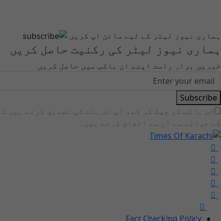
ہماری نیوز لیٹر کے لیے سائن اپ کریں
ہماری نیوز لیٹر کی رکنیت حاصل کریں
خبریں براہِ راست اپنے ان باکس میں حاصل کریں
Subscribe
اس باکس کو چیک کر کے، آپ اس بات کی تصدیق کرتے ہیں ک
کے حوالے سے ان سے اتفاق کرتے ہیں۔
Fact Checking Policy