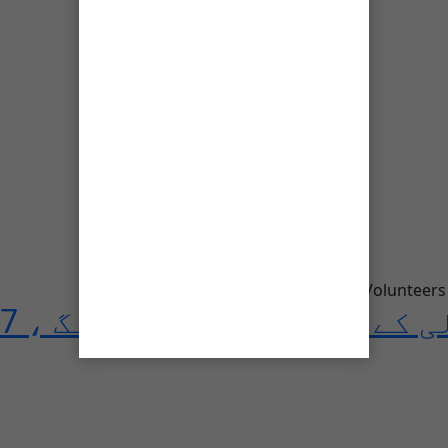
ن لینڈسلائیڈنگ ، 7 رضاکار جاں بحق