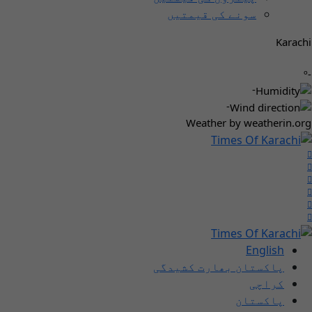
سونے کی قیمتیں
Karachi
-º
-
-
Weather
by weatherin.org
English
پاکستان بھارت کشیدگی
کراچی
پاکستان