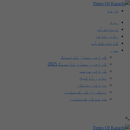
اردو
ہوم
اباؤٹ اَس
یڈورٹائز
کانٹیکٹ اَس
مور
کراچی نماز ٹائمنگ
کراچی رمضان ٹائمنگ 2025
کراچی موسم
پاور آؤٹیج
پرائز بانڈز
پیٹرول کی قیمتیں
سونے کی قیمتیں
-º