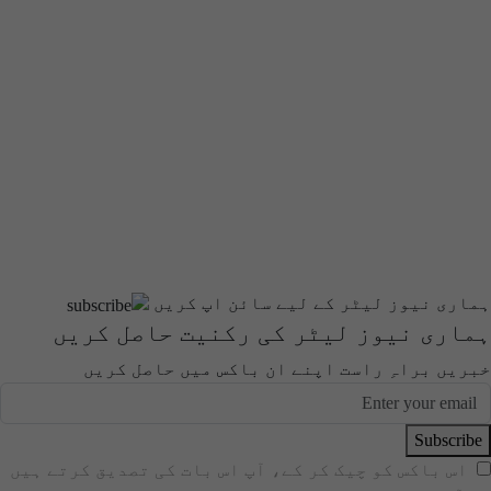
ہماری نیوز لیٹر کے لیے سائن اپ کریں
ہماری نیوز لیٹر کی رکنیت حاصل کریں
خبریں براہِ راست اپنے ان باکس میں حاصل کریں
Subscribe
اس باکس کو چیک کر کے، آپ اس بات کی تصدیق کرتے ہیں