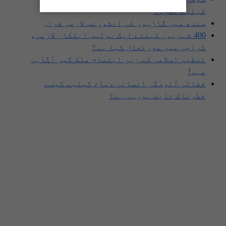
کیلیے خطرہ؟
سندھ میں گاڑیوں کی انشورنس لازمی قرار
400 شہریوں کیلئے ایک پولیس اہلکار لازمی،
کراچی میں صورتحال کیا ہے؟
تنظیم اسلامی کے زیرِ اہتمام ملک گیر آگاہی
مہم!
فضائی آلودگی انسانی دماغ کیلیے کیسے
خطرناک ثابت ہورہی ہے؟