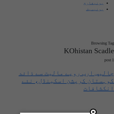
یونیفارم
یونیسیف
Browsing Tag
KOhistan Scadle
1 post
چالیس ارب روپے مالیت سے ذائد
کوہستان کرپشن اسکینڈل، نئے
انکشافات