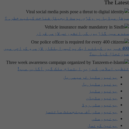
The Latest
سوشل میڈیا پر وکڑی پوسٹ ڈیجیٹل شناخت کیلیے خطرہ؟
سندھ میں گاڑیوں کی انشورنس لازمی قرار
400 شہریوں کیلئے ایک پولیس اہلکار لازمی، کراچی میں
صورتحال کیا ہے؟
تنظیم اسلامی کے زیرِ اہتمام ملک گیر آگاہی مہم!
یونیورسٹیز ترمیمی بل
یونیورسٹیز بل
یونیورسٹیز
یونیورسٹیاں
یونیورسٹی روڈ
یونیورسٹی آف مینجمنٹ سائنسز
یونیورسٹی
یونین کونسل