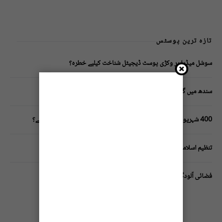
تازہ ترین پوسٹس
سوشل میڈیا پر وکڑی پوسٹ ڈیجیٹل شناخت کیلیے خطرہ؟
سندھ میں گاڑیوں کی انشورنس لازمی قرار
400 شہریوں کیلئے ایک پولیس اہلکار لازمی، کراچی میں صورتحال کیا ہے؟
تنظیم اسلامی کے زیرِ اہتمام ملک گیر آگاہی مہم!
فضائی آلودگی انسانی دماغ کیلیے کیسے خطرناک ثابت ہورہی ہے؟