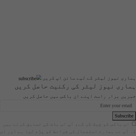
ہماری نیوز لیٹر کے لیے سائن اپ کریں
ہماری نیوز لیٹر کی رکنیت حاصل کریں
خبریں براہِ راست اپنے ان باکس میں حاصل کریں
Subscribe
اس باکس کو چیک کر کے، آپ اس بات کی تصدیق کرتے ہیں
کہ آپ نے ہمارے استعمال کی شرائط کو پڑھ لیا ہے اور اس