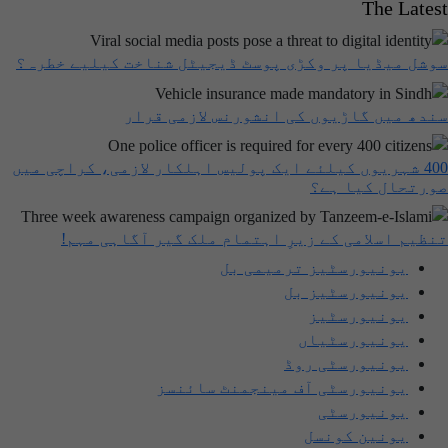
The Latest
سوشل میڈیا پر وکڑی پوسٹ ڈیجیٹل شناخت کیلیے خطرہ؟
سندھ میں گاڑیوں کی انشورنس لازمی قرار
400 شہریوں کیلئے ایک پولیس اہلکار لازمی، کراچی میں
صورتحال کیا ہے؟
تنظیم اسلامی کے زیرِ اہتمام ملک گیر آگاہی مہم!
یونیورسٹیز ترمیمی بل
یونیورسٹیز بل
یونیورسٹیز
یونیورسٹیاں
یونیورسٹی روڈ
یونیورسٹی آف مینجمنٹ سائنسز
یونیورسٹی
یونین کونسل