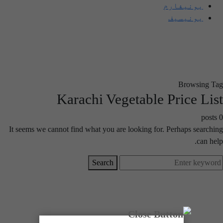
یونیفارم
یونیسیف
Browsing Tag
Karachi Vegetable Price List
0 posts
It seems we cannot find what you are looking for. Perhaps searching
can help.
Search