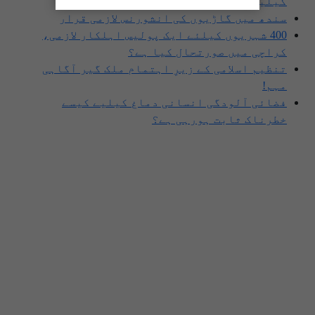
کیلیے خطرہ؟
سندھ میں گاڑیوں کی انشورنس لازمی قرار
400 شہریوں کیلئے ایک پولیس اہلکار لازمی،
کراچی میں صورتحال کیا ہے؟
تنظیم اسلامی کے زیرِ اہتمام ملک گیر آگاہی
مہم!
فضائی آلودگی انسانی دماغ کیلیے کیسے
خطرناک ثابت ہورہی ہے؟