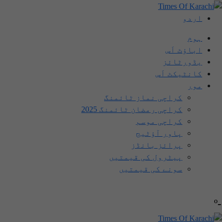
اردو
ہوم
اباؤٹ اَس
یڈورٹائز
کانٹیکٹ اَس
مور
کراچی نماز ٹائمنگ
کراچی رمضان ٹائمنگ 2025
کراچی موسم
پاور آؤٹیج
پرائز بانڈز
پیٹرول کی قیمتیں
سونے کی قیمتیں
-º