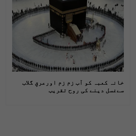
خانہ کعبہ کو آب زم زم اورعرقِ گلاب
سےغسل دینے کی روح تقریب