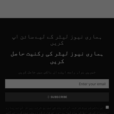
ہماری نیوز لیٹر کے لیے سائن اپ
کریں
ہماری نیوز لیٹر کی رکنیت حاصل
کریں
خبریں براہِ راست اپنے ان باکس میں حاصل کریں
SUBSCRIBE
اس باکس کو چیک کر کے، آپ اس بات کی تصدیق کرتے ہیں کہ آپ نے ہمارے
استعمال کی شرائط کو پڑھ لیا ہے اور اس فارم کے ذریعے جمع کروائی گئی