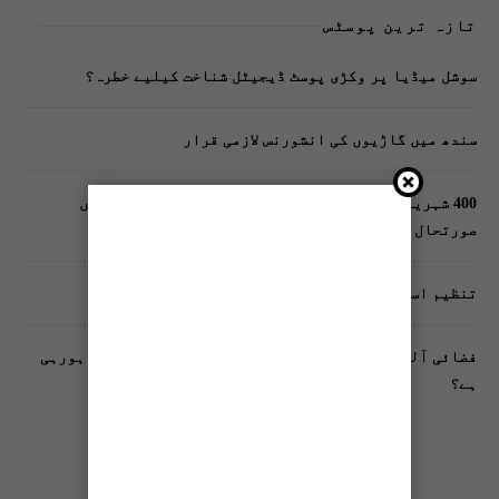
تازہ ترین پوسٹس
سوشل میڈیا پر وکڑی پوسٹ ڈیجیٹل شناخت کیلیے خطرہ؟
سندھ میں گاڑیوں کی انشورنس لازمی قرار
400 شہریوں کیلئے ایک پولیس اہلکار لازمی، کراچی میں
صورتحال کیا ہے؟
تنظیم اسلامی کے زیرِ اہتمام ملک گیر آگاہی مہم!
فضائی آلودگی انسانی دماغ کیلیے کیسے خطرناک ثابت ہورہی
ہے؟