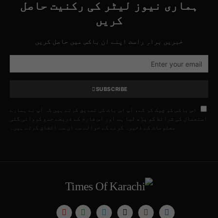
ہماری نیوز لیٹر کی رکنیت حاصل
کریں
خبریں براہِ راست اپنے ان باکس میں حاصل کریں
SUBSCRIBE
اس باکس کو چیک کر کے، آپ اس بات کی تصدیق کرتے ہیں کہ آپ نے ہمارے
استعمال کی شرائط کو پڑھ لیا ہے اور اس فارم کے ذریعے جمع کروائی گئی
معلومات کے ذخیرہ کرنے کے حوالے سے ان سے اتفاق کرتے ہیں۔