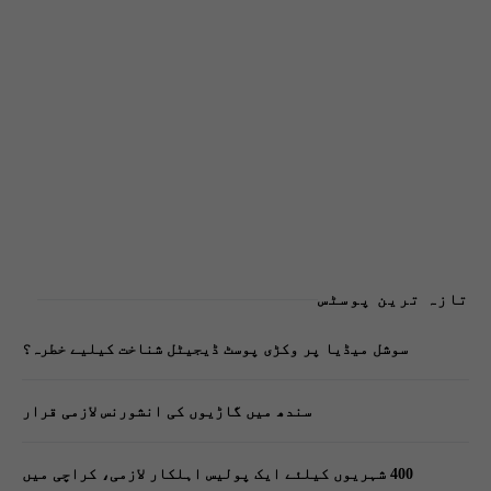
تازہ ترین پوسٹس
سوشل میڈیا پر وکڑی پوسٹ ڈیجیٹل شناخت کیلیے خطرہ؟
سندھ میں گاڑیوں کی انشورنس لازمی قرار
400 شہریوں کیلئے ایک پولیس اہلکار لازمی، کراچی میں