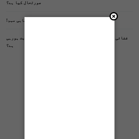
صورتحال کیا ہے؟
تنظیم اسلامی کے زیرِ اہتمام ملک گیر آگاہی مہم!
فضائی آلودگی انسانی دماغ کیلیے کیسے خطرناک ثابت ہورہی
ہے؟