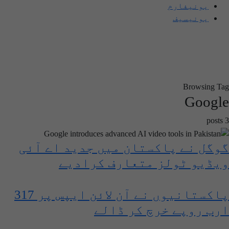
یونیفارم
یونیسیف
Browsing Tag
Google
3 posts
گوگل نے پاکستان میں جدید اے آئی
ویڈیو ٹولز متعارف کرادیے
پاکستانیوں نے آن لائن ایپس پر 317
ارب روپے خرچ کر ڈالے