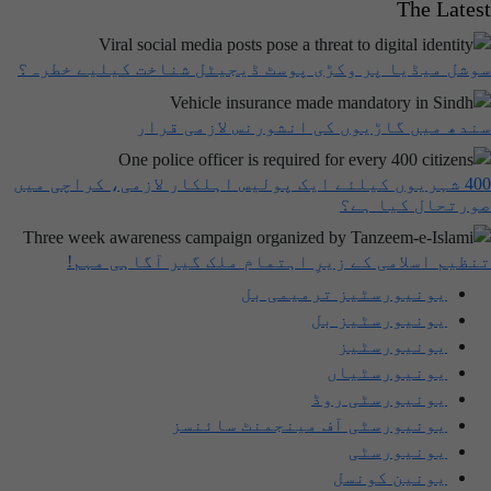
The Latest
سوشل میڈیا پر وکڑی پوسٹ ڈیجیٹل شناخت کیلیے خطرہ؟
سندھ میں گاڑیوں کی انشورنس لازمی قرار
400 شہریوں کیلئے ایک پولیس اہلکار لازمی، کراچی میں
صورتحال کیا ہے؟
تنظیم اسلامی کے زیرِ اہتمام ملک گیر آگاہی مہم!
یونیورسٹیز ترمیمی بل
یونیورسٹیز بل
یونیورسٹیز
یونیورسٹیاں
یونیورسٹی روڈ
یونیورسٹی آف مینجمنٹ سائنسز
یونیورسٹی
یونین کونسل