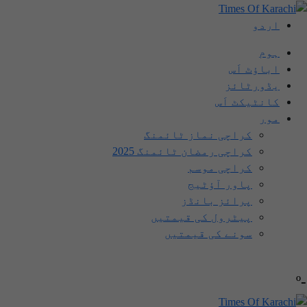
اردو
ہوم
اباؤٹ اَس
یڈورٹائز
کانٹیکٹ اَس
مور
کراچی نماز ٹائمنگ
کراچی رمضان ٹائمنگ 2025
کراچی موسم
پاور آؤٹیج
پرائز بانڈز
پیٹرول کی قیمتیں
سونے کی قیمتیں
-º