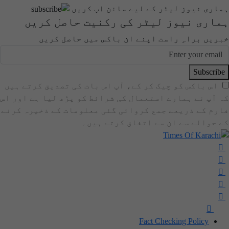
ہماری نیوز لیٹر کے لیے سائن اپ کریں
ہماری نیوز لیٹر کی رکنیت حاصل کریں
خبریں براہِ راست اپنے ان باکس میں حاصل کریں
Subscribe
اس باکس کو چیک کر کے، آپ اس بات کی تصدیق کرتے ہیں
کہ آپ نے ہمارے استعمال کی شرائط کو پڑھ لیا ہے اور اس
فارم کے ذریعے جمع کروائی گئی معلومات کے ذخیرہ کرنے
کے حوالے سے ان سے اتفاق کرتے ہیں۔
Fact Checking Policy