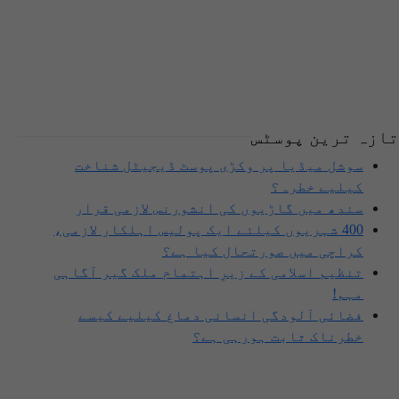
تازہ ترین پوسٹس
سوشل میڈیا پر وکڑی پوسٹ ڈیجیٹل شناخت
کیلیے خطرہ؟
سندھ میں گاڑیوں کی انشورنس لازمی قرار
400 شہریوں کیلئے ایک پولیس اہلکار لازمی،
کراچی میں صورتحال کیا ہے؟
تنظیم اسلامی کے زیرِ اہتمام ملک گیر آگاہی
مہم!
فضائی آلودگی انسانی دماغ کیلیے کیسے
خطرناک ثابت ہورہی ہے؟