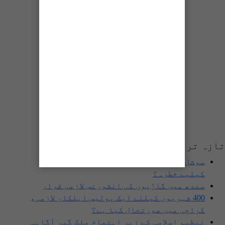
ازہ ترین پوسٹس
سوشل میڈیا پر وکڑی پوسٹ ڈیجیٹل شناخت
کیلیے خطرہ؟
سندھ میں گاڑیوں کی انشورنس لازمی قرار
400 شہریوں کیلئے ایک پولیس اہلکار لازمی،
کراچی میں صورتحال کیا ہے؟
تنظیم اسلامی کے زیرِ اہتمام ملک گیر آگاہی