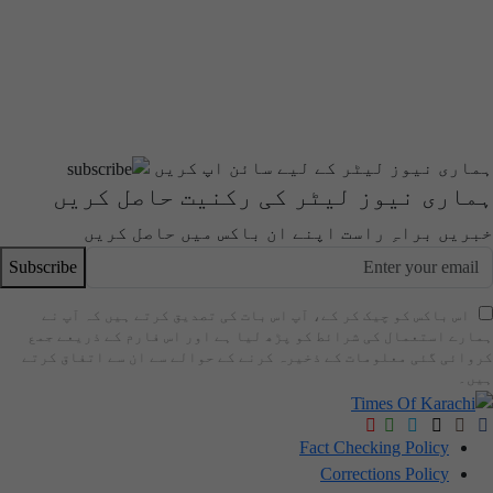
ماری نیوز لیٹر کے لیے سائن اپ کریں
ماری نیوز لیٹر کی رکنیت حاصل کریں
بریں براہِ راست اپنے ان باکس میں حاصل کریں
Subscribe
اس باکس کو چیک کر کے، آپ اس بات کی تصدیق کرتے ہیں کہ آپ نے
مارے استعمال کی شرائط کو پڑھ لیا ہے اور اس فارم کے ذریعے جمع
روائی گئی معلومات کے ذخیرہ کرنے کے حوالے سے ان سے اتفاق کرتے
یں۔
Fact Checking Policy
Corrections Policy