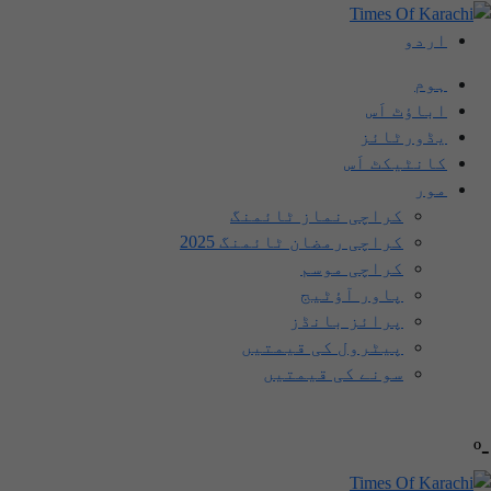
اردو
ہوم
اباؤٹ اَس
یڈورٹائز
کانٹیکٹ اَس
مور
کراچی نماز ٹائمنگ
کراچی رمضان ٹائمنگ 2025
کراچی موسم
پاور آؤٹیج
پرائز بانڈز
پیٹرول کی قیمتیں
سونے کی قیمتیں
-