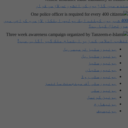
ندھ میں گاڑیوں کی انشورنس لازمی قرار
400 شہریوں کیلئے ایک پولیس اہلکار لازمی، کراچی میں
ورتحال کیا ہے؟
نظیم اسلامی کے زیرِ اہتمام ملک گیر آگاہی مہم!
یونیورسٹیز ترمیمی بل
یونیورسٹیز بل
یونیورسٹیز
یونیورسٹیاں
یونیورسٹی روڈ
یونیورسٹی آف مینجمنٹ سائنسز
یونیورسٹی
یونین کونسل
یونیفارم
یونیسیف