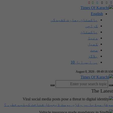
English
پاکستان بھارت کشیدگی
کراچی
پاکستان
دنیا
کھیل
صحت
بلاگز
پی ایس ایل 10
August 8, 2026 - 09:49:19 A
The Lates
وشل میڈیا پر وکڑی پوسٹ ڈیجیٹل شناخت کیلیے خطرہ؟