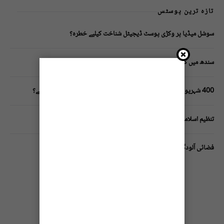
تازہ ترین پوسٹس
سوشل میڈیا پر وکڑی پوسٹ ڈیجیٹل شناخت کیلیے خطرہ؟
سندھ میں گاڑیوں کی انشورنس لازمی قرار
400 شہریوں کیلئے ایک پولیس اہلکار لازمی، کراچی میں صورتحال کیا ہے؟
تنظیم اسلامی کے زیرِ اہتمام ملک گیر آگاہی مہم!
فضائی آلودگی انسانی دماغ کیلیے کیسے خطرناک ثابت ہورہی ہے؟