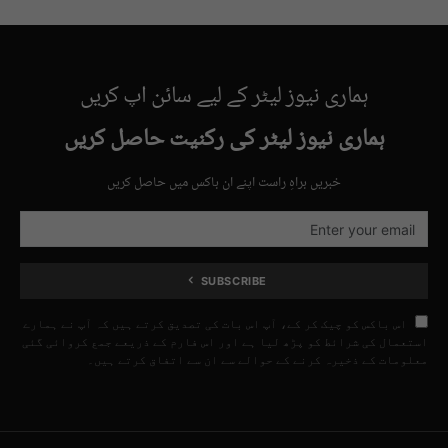
ہماری نیوز لیٹر کے لیے سائن اپ کریں
ہماری نیوز لیٹر کی رکنیت حاصل کریں
خبریں براہِ راست اپنے ان باکس میں حاصل کریں
SUBSCRIBE
اس باکس کو چیک کر کے، آپ اس بات کی تصدیق کرتے ہیں کہ آپ نے ہمارے
استعمال کی شرائط کو پڑھ لیا ہے اور اس فارم کے ذریعے جمع کروائی گئی
معلومات کے ذخیرہ کرنے کے حوالے سے ان سے اتفاق کرتے ہیں۔