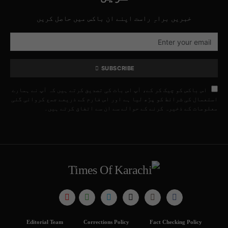
خبریں براہِ راست اپنے ان باکس میں حاصل کریں
SUBSCRIBE
اس باکس کو چیک کر کے، آپ اس بات کی تصدیق کرتے ہیں کہ آپ نے ہمارے
استعمال کی شرائط کو پڑھ لیا ہے اور اس فارم کے ذریعے جمع کروائی گئی
معلومات کے ذخیرہ کرنے کے حوالے سے ان سے اتفاق کرتے ہیں۔
Editorial Team
Corrections Policy
Fact Checking Policy