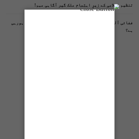
تنظیم اسلامی کے زیرِ اہتمام ملک گیر آگاہی مہم!
فضائی آلودگی انسانی دماغ کیلیے کیسے خطرناک ثابت ہورہی
ہے؟