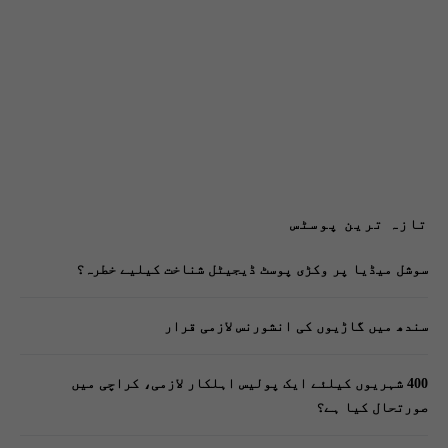
تازہ ترین پوسٹس
سوشل میڈیا پر وکڑی پوسٹ ڈیجیٹل شناخت کیلیے خطرہ؟
سندھ میں گاڑیوں کی انشورنس لازمی قرار
400 شہریوں کیلئے ایک پولیس اہلکار لازمی، کراچی میں
صورتحال کیا ہے؟