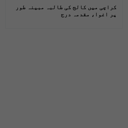
کراچی میں کالج کی طالبہ مبینہ طور
پر اغوا، مقدمہ درج