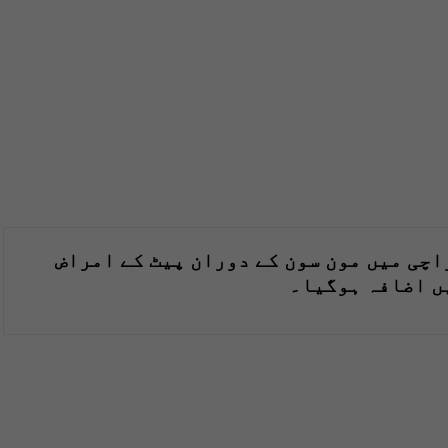
اچی میں مون سون کے دوران پیٹ کے امراض
ں اضافہ ہوگیا۔