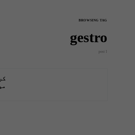
BROWSING TAG
gestro
1 post
کر
می