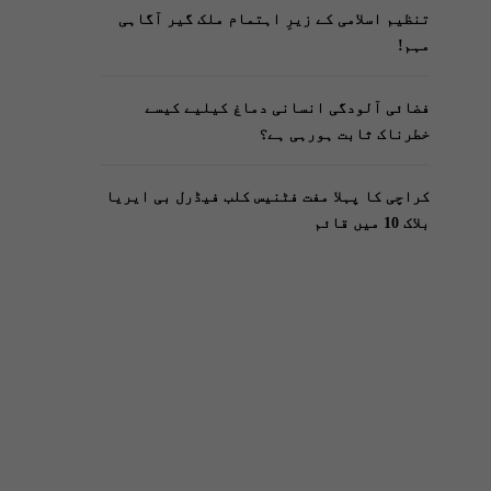
تنظیم اسلامی کے زیرِ اہتمام ملک گیر آگاہی
مہم!
فضائی آلودگی انسانی دماغ کیلیے کیسے
خطرناک ثابت ہورہی ہے؟
کراچی کا پہلا مفت فٹنیس کلب فیڈرل بی ایریا
بلاک 10 میں قائم