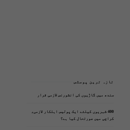
تازہ ترین پوسٹس
سندھ میں گاڑیوں کی انشورنس لازمی قرار
400 شہریوں کیلئے ایک پولیس اہلکار لازمی،
کراچی میں صورتحال کیا ہے؟