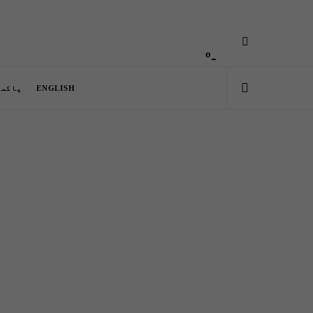
-º
ENGLISH
پاکست