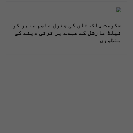
حکومت پاکستان کی جنرل عاصم منیر کو
فیلڈ مارشل کے عہدے پر ترقی دینے کی
منظوری