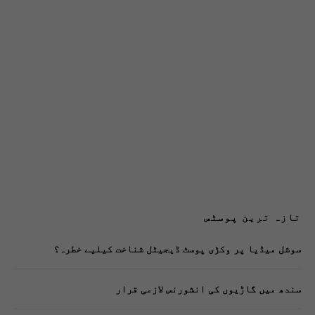
تازہ ترین پوسٹس
سوشل میڈیا پر وکڑی پوسٹ ڈیجیٹل شناخت کیلیے خطرہ؟
سندھ میں گاڑیوں کی انشورنس لازمی قرار