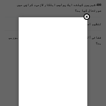
400 شہریوں کیلئے ایک پولیس اہلکار لازمی، کراچی میں
صورتحال کیا ہے؟
تنظیم اسلامی کے زیرِ اہتمام ملک گیر آگاہی مہم!
فضائی آلودگی انسانی دماغ کیلیے کیسے خطرناک ثابت ہورہی
ہے؟