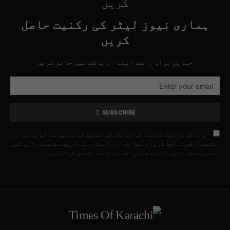
کریں
ہماری نیوز لیٹر کی رکنیت حاصل
کریں
خبریں براہِ راست اپنے ان باکس میں حاصل کریں
SUBSCRIBE
اس باکس کو چیک کر کے، آپ اس بات کی تصدیق کرتے ہیں کہ آپ نے ہمارے
استعمال کی شرائط کو پڑھ لیا ہے اور اس فارم کے ذریعے جمع کروائی گئی
معلومات کے ذخیرہ کرنے کے حوالے سے ان سے اتفاق کرتے ہیں۔