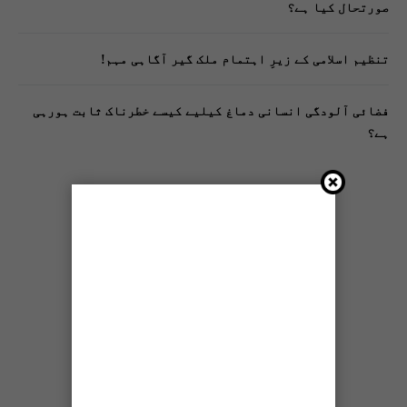
صورتحال کیا ہے؟
تنظیم اسلامی کے زیرِ اہتمام ملک گیر آگاہی مہم!
فضائی آلودگی انسانی دماغ کیلیے کیسے خطرناک ثابت ہورہی
ہے؟