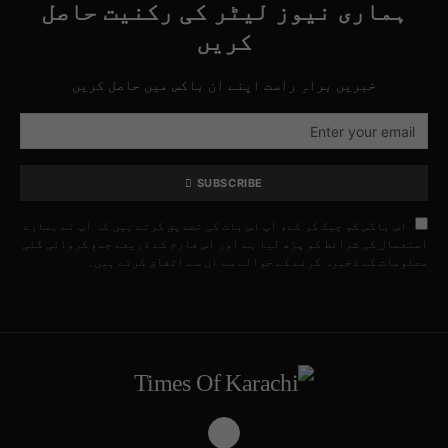
ہماری نیوز لیٹر کی رکنیت حاصل
کریں
خبریں براہِ راست اپنے ان باکس میں حاصل کریں
SUBSCRIBE
اس باکس کو چیک کر کے، آپ اس بات کی تصدیق کرتے ہیں کہ آپ نے ہمارے
استعمال کی شرائط کو پڑھ لیا ہے اور اس فارم کے ذریعے جمع کروائی گئی
معلومات کے ذخیرہ کرنے کے حوالے سے ان سے اتفاق کرتے ہیں۔