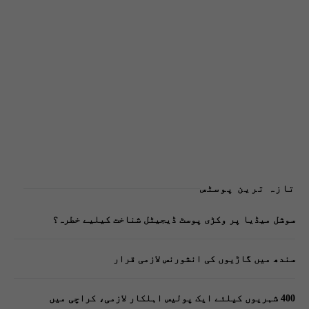
تازہ ترین پوسٹس
سوشل میڈیا پر وکڑی پوسٹ ڈیجیٹل شناخت کیلیے خطرہ؟
سندھ میں گاڑیوں کی انشورنس لازمی قرار
400 شہریوں کیلئے ایک پولیس اہلکار لازمی، کراچی میں