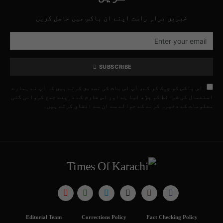
خبریں براہِ راست اپنے ان باکس میں حاصل کریں
SUBSCRIBE
اس باکس کو چیک کر کے، آپ اس بات کی تصدیق کرتے ہیں کہ آپ نے ہمارے
استعمال کی شرائط کو پڑھ لیا ہے اور اس فارم کے ذریعے جمع کروائی گئی
معلومات کے ذخیرہ کرنے کے حوالے سے ان سے اتفاق کرتے ہیں۔
Editorial Team
Corrections Policy
Fact Checking Policy