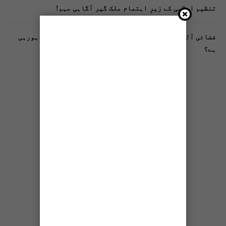
تنظیم اسلامی کے زیرِ اہتمام ملک گیر آگاہی مہم!
فضائی آلودگی انسانی دماغ کیلیے کیسے خطرناک ثابت ہورہی
ہے؟