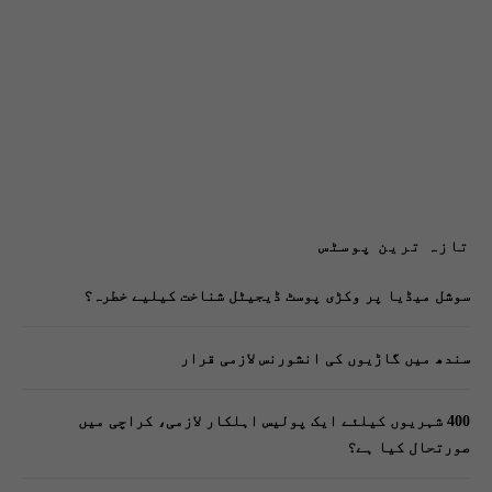
تازہ ترین پوسٹس
سوشل میڈیا پر وکڑی پوسٹ ڈیجیٹل شناخت کیلیے خطرہ؟
سندھ میں گاڑیوں کی انشورنس لازمی قرار
400 شہریوں کیلئے ایک پولیس اہلکار لازمی، کراچی میں
صورتحال کیا ہے؟