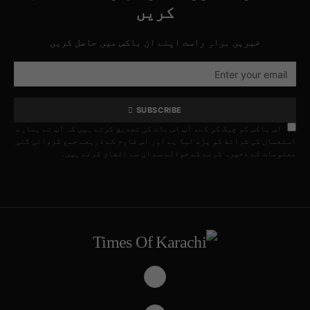
کریں
خبریں براہِ راست اپنے ان باکس میں حاصل کریں
SUBSCRIBE
اس باکس کو چیک کر کے، آپ اس بات کی تصدیق کرتے ہیں کہ آپ نے ہمارے
استعمال کی شرائط کو پڑھ لیا ہے اور اس فارم کے ذریعے جمع کروائی گئی
معلومات کے ذخیرہ کرنے کے حوالے سے ان سے اتفاق کرتے ہیں۔