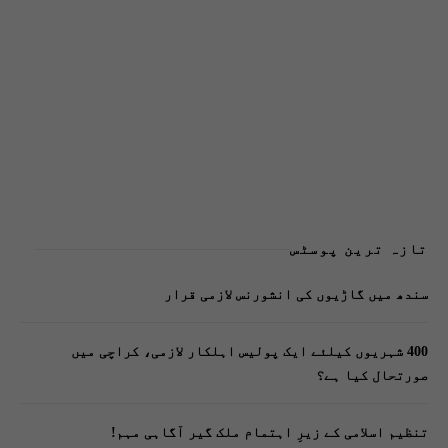
تازہ ترین پوسٹس
سندھ میں گاڑیوں کی انشورنس لازمی قرار
400 شہریوں کیلئے ایک پولیس اہلکار لازمی، کراچی میں
صورتحال کیا ہے؟
تنظیم اسلامی کے زیرِ اہتمام ملک گیر آگاہی مہم!