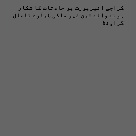
کراچی ائیرپورٹ پر حادثات کا شکار
ہونے والے تین غیر ملکی طیارے تاحال
گراونڈ