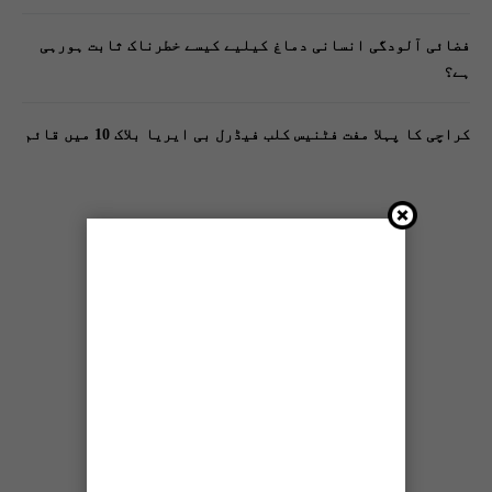
فضائی آلودگی انسانی دماغ کیلیے کیسے خطرناک ثابت ہورہی
ہے؟
کراچی کا پہلا مفت فٹنیس کلب فیڈرل بی ایریا بلاک 10 میں قائم