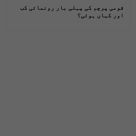
قومی پرچم کی پہلی بار رونمائی کب
اور کہاں ہوئی؟