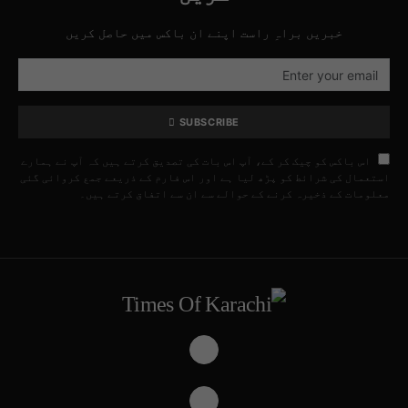
خبریں براہِ راست اپنے ان باکس میں حاصل کریں
SUBSCRIBE
اس باکس کو چیک کر کے، آپ اس بات کی تصدیق کرتے ہیں کہ آپ نے ہمارے
استعمال کی شرائط کو پڑھ لیا ہے اور اس فارم کے ذریعے جمع کروائی گئی
معلومات کے ذخیرہ کرنے کے حوالے سے ان سے اتفاق کرتے ہیں۔