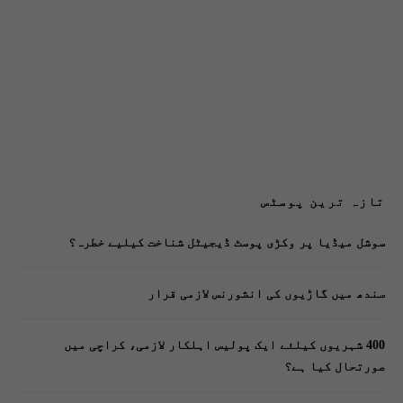
تازہ ترین پوسٹس
سوشل میڈیا پر وکڑی پوسٹ ڈیجیٹل شناخت کیلیے خطرہ؟
سندھ میں گاڑیوں کی انشورنس لازمی قرار
400 شہریوں کیلئے ایک پولیس اہلکار لازمی، کراچی میں
صورتحال کیا ہے؟