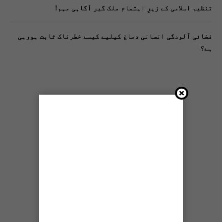
تنظیم اسلامی کے زیرِ اہتمام ملک گیر آگاہی مہم!
فضائی آلودگی انسانی دماغ کیلیے کیسے خطرناک ثابت ہورہی
ہے؟