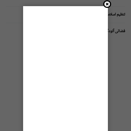
تنظیم اسلامی کے زیرِ اہتمام ملک گیر آگاہی مہم!
فضائی آلودگی انسانی دماغ کیلیے کیسے خطرناک ثابت ہورہی ہے؟