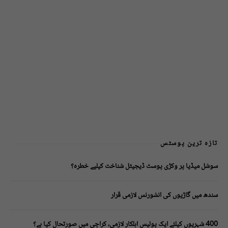
تازہ ترین پوسٹس
سوشل میڈیا پر وکڑی پوسٹ ڈیجیٹل شناخت کیلیے خطرہ؟
سندھ میں گاڑیوں کی انشورنس لازمی قرار
400 شہریوں کیلئے ایک پولیس اہلکار لازمی، کراچی میں صورتحال کیا ہے؟