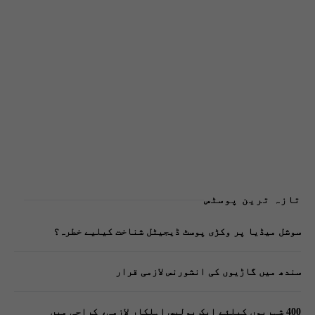
تازہ ترین پوسٹس
سوشل میڈیا پر وکڑی پوسٹ ڈیجیٹل شناخت کیلیے خطرہ؟
سندھ میں گاڑیوں کی انشورنس لازمی قرار
400 شہریوں کیلئے ایک پولیس اہلکار لازمی، کراچی میں