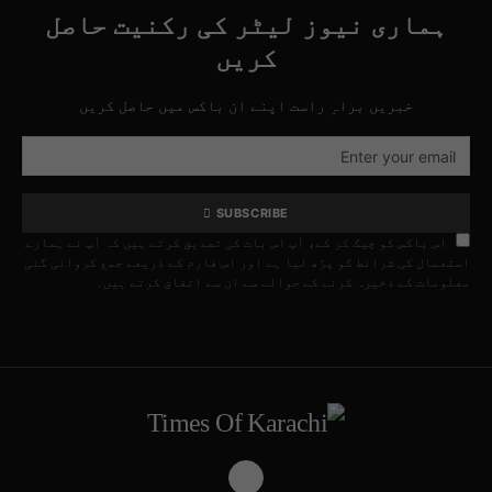
ہماری نیوز لیٹر کی رکنیت حاصل
کریں
خبریں براہِ راست اپنے ان باکس میں حاصل کریں
SUBSCRIBE
اس باکس کو چیک کر کے، آپ اس بات کی تصدیق کرتے ہیں کہ آپ نے ہمارے
استعمال کی شرائط کو پڑھ لیا ہے اور اس فارم کے ذریعے جمع کروائی گئی
معلومات کے ذخیرہ کرنے کے حوالے سے ان سے اتفاق کرتے ہیں۔