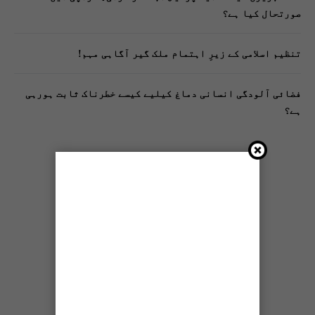
صورتحال کیا ہے؟
تنظیم اسلامی کے زیرِ اہتمام ملک گیر آگاہی مہم!
فضائی آلودگی انسانی دماغ کیلیے کیسے خطرناک ثابت ہورہی
ہے؟