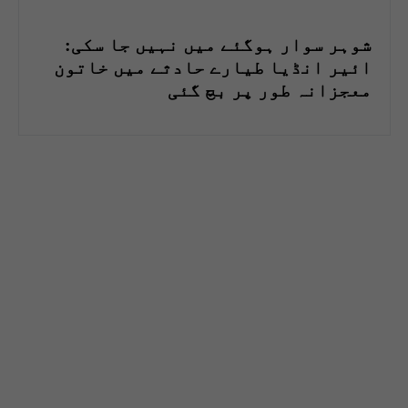
شوہر سوار ہوگئے میں نہیں جا سکی:
ائیر انڈیا طیارے حادثے میں خاتون
معجزانہ طور پر بچ گئی