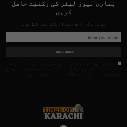
ہماری نیوز لیٹر کی رکنیت حاصل
کریں
خبریں براہِ راست اپنے ان باکس میں حاصل کریں
SUBSCRIBE
اس باکس کو چیک کر کے، آپ اس بات کی تصدیق کرتے ہیں کہ آپ نے ہمارے
استعمال کی شرائط کو پڑھ لیا ہے اور اس فارم کے ذریعے جمع کروائی گئی
معلومات کے ذخیرہ کرنے کے حوالے سے ان سے اتفاق کرتے ہیں۔