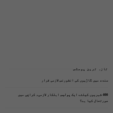
تازہ ترین پوسٹس
سندھ میں گاڑیوں کی انشورنس لازمی قرار
400 شہریوں کیلئے ایک پولیس اہلکار لازمی، کراچی میں
صورتحال کیا ہے؟