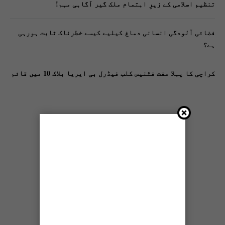
تنظیم اسلامی کے زیرِ اہتمام ملک گیر آگاہی مہم!
فضائی آلودگی انسانی دماغ کیلیے کیسے خطرناک ثابت ہورہی
ہے؟
کراچی کا پہلا مفت فٹنیس کلب فیڈرل بی ایریا بلاک 10 میں قائم