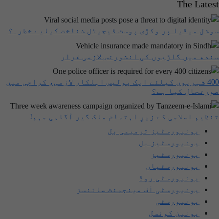
The Latest
سوشل میڈیا پر وکڑی پوسٹ ڈیجیٹل شناخت کیلیے خطرہ؟
سندھ میں گاڑیوں کی انشورنس لازمی قرار
400 شہریوں کیلئے ایک پولیس اہلکار لازمی، کراچی میں
صورتحال کیا ہے؟
تنظیم اسلامی کے زیرِ اہتمام ملک گیر آگاہی مہم!
یونیورسٹیز ترمیمی بل
یونیورسٹیز بل
یونیورسٹیز
یونیورسٹیاں
یونیورسٹی روڈ
یونیورسٹی آف مینجمنٹ سائنسز
یونیورسٹی
یونین کونسل