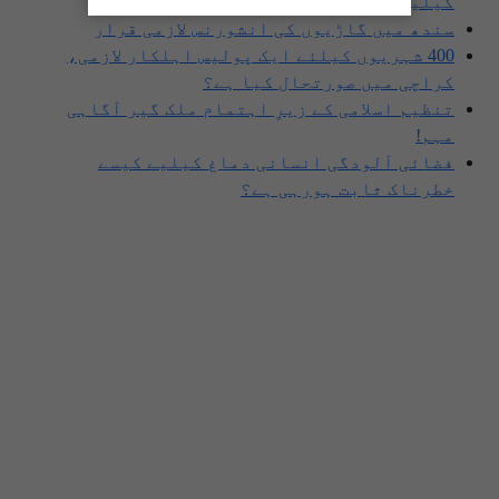
کیلیے خطرہ؟
سندھ میں گاڑیوں کی انشورنس لازمی قرار
400 شہریوں کیلئے ایک پولیس اہلکار لازمی،
کراچی میں صورتحال کیا ہے؟
تنظیم اسلامی کے زیرِ اہتمام ملک گیر آگاہی
مہم!
فضائی آلودگی انسانی دماغ کیلیے کیسے
خطرناک ثابت ہورہی ہے؟