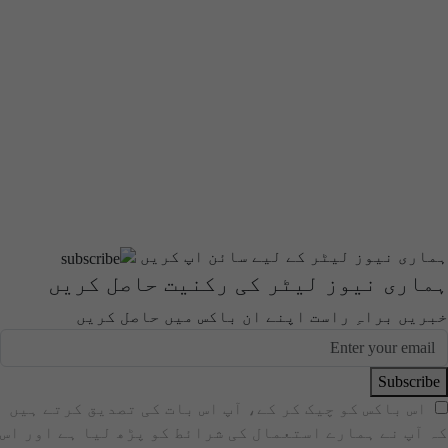
ہماری نیوز لیٹر کے لیے سائن اپ کریں
ہماری نیوز لیٹر کی رکنیت حاصل کریں
خبریں براہِ راست اپنے ان باکس میں حاصل کریں
Subscribe
اس باکس کو چیک کر کے، آپ اس بات کی تصدیق کرتے ہیں
کہ آپ نے ہمارے استعمال کی شرائط کو پڑھ لیا ہے اور اس