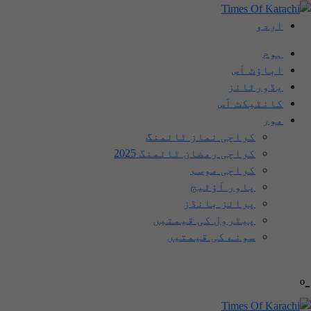
اردو
ہوم
اباؤٹ اَس
یڈورٹائز
کانٹیکٹ اَس
مور
کراچی نماز ٹائمنگ
کراچی رمضان ٹائمنگ 2025
کراچی موسم
پاور آؤٹیج
پرائز بانڈز
پیٹرول کی قیمتیں
سونے کی قیمتیں
-º