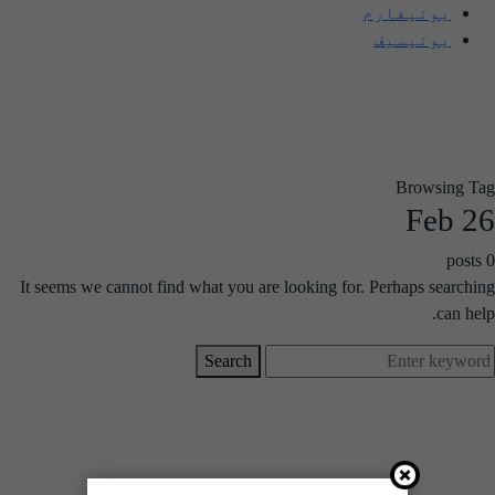
یونیفارم
یونیسیف
Browsing Tag
Feb 26
0 posts
It seems we cannot find what you are looking for. Perhaps searching
can help.
Search