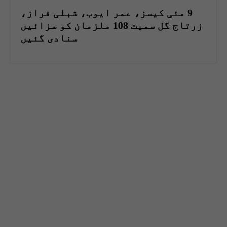
9 مئی کیسز، عمر ایوب، شبلی فراز،
زرتاج گل سمیت 108 ملزمان کو سزائیں
سنادی گئیں