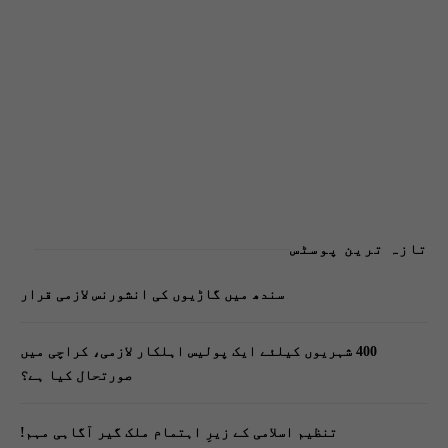
تازہ ترین پوسٹس
سندھ میں گاڑیوں کی انشورنس لازمی قرار
400 شہریوں کیلئے ایک پولیس اہلکار لازمی، کراچی میں
صورتحال کیا ہے؟
تنظیم اسلامی کے زیرِ اہتمام ملک گیر آگاہی مہم!