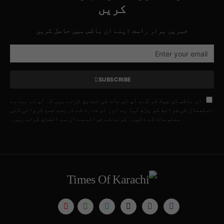
کریں
خبریں براہِ راست اپنے ان باکس میں حاصل کریں
SUBSCRIBE
اس باکس کو چیک کر کے، آپ اس بات کی تصدیق کرتے ہیں کہ آپ نے ہمارے
استعمال کی شرائط کو پڑھ لیا ہے اور اس فارم کے ذریعے جمع کروائی گئی
معلومات کے ذخیرہ کرنے کے حوالے سے ان سے اتفاق کرتے ہیں۔