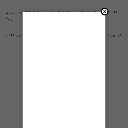
فضائی آلودگی انسانی دماغ کیلیے کیسے خطرناک ثابت ہورہی
ہے؟
کراچی کا پہلا مفت فٹنیس کلب فیڈرل بی ایریا بلاک 10 میں قائم