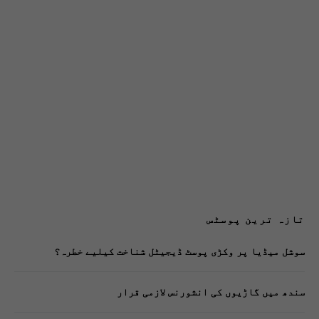
تازہ ترین پوسٹس
سوشل میڈیا پر وکڑی پوسٹ ڈیجیٹل شناخت کیلیے خطرہ؟
سندھ میں گاڑیوں کی انشورنس لازمی قرار