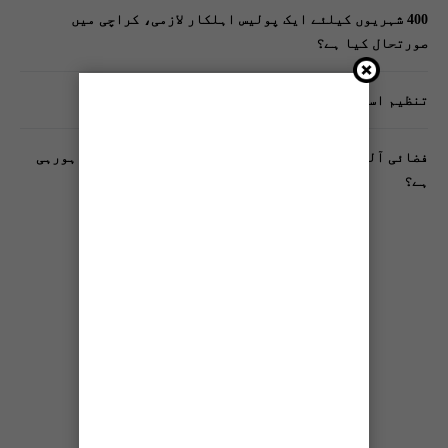
400 شہریوں کیلئے ایک پولیس اہلکار لازمی، کراچی میں
صورتحال کیا ہے؟
تنظیم اسلامی کے زیرِ اہتمام ملک گیر آگاہی مہم!
فضائی آلودگی انسانی دماغ کیلیے کیسے خطرناک ثابت ہورہی
ہے؟