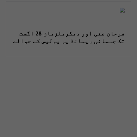
فرحان غنی اور دیگرملزمان 28 اگست
تک جسمانی ریمانڈ پر پولیس کے حوالے