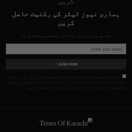
کریں
ہماری نیوز لیٹر کی رکنیت حاصل
کریں
خبریں براہِ راست اپنے ان باکس میں حاصل کریں
SUBSCRIBE
اس باکس کو چیک کر کے، آپ اس بات کی تصدیق کرتے ہیں کہ آپ نے ہمارے
استعمال کی شرائط کو پڑھ لیا ہے اور اس فارم کے ذریعے جمع کروائی گئی
معلومات کے ذخیرہ کرنے کے حوالے سے ان سے اتفاق کرتے ہیں۔